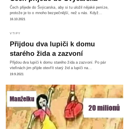
Čech přijede do Švýcarska, aby si tu uložil nějaké peníze,
protože je to o mnoho bezpečnější, než u nás. Když…
16.10.2021
VTIPY
Přijdou dva lupiči k domu
starého žida a zazvoní
Přijdou dva lupiči k domu starého žida a zazvoní. Po pár
vteřinách jim přijde otevřít starý žid a lupiči na…
19.9.2021