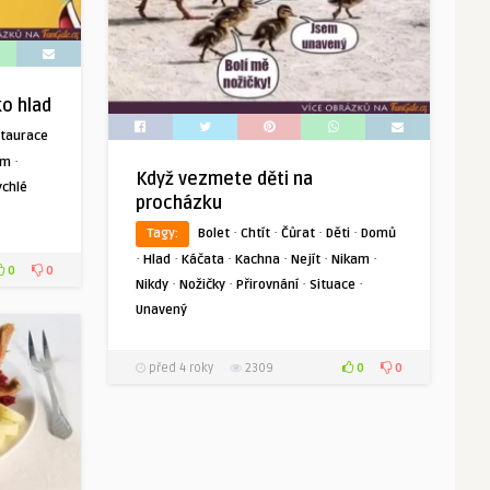
ko hlad
staurace
·
ím
Když vezmete děti na
ychlé
procházku
·
·
·
·
Tagy:
Bolet
Chtít
Čůrat
Děti
Domů
·
·
·
·
·
·
Hlad
Káčata
Kachna
Nejít
Nikam
0
0
·
·
·
·
Nikdy
Nožičky
Přirovnání
Situace
Unavený
0
0
před 4 roky
2309