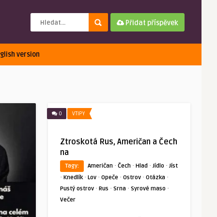
Přidat příspěvek
glish version
0
VTIPY
Ztroskotá Rus, Američan a Čech
na
·
·
·
·
Tagy:
Američan
Čech
Hlad
Jídlo
Jíst
·
·
·
·
·
·
Knedlík
Lov
Opeče
Ostrov
Otázka
·
·
·
·
Pustý ostrov
Rus
Srna
Syrové maso
Večer