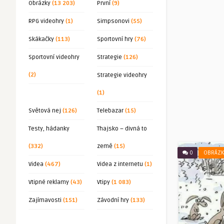
Obrázky
(13 203)
První
(9)
RPG videohry
(1)
Simpsonovi
(55)
Skákačky
(113)
Sportovní hry
(76)
Sportovní videohry
Strategie
(126)
(2)
Strategie videohry
(1)
Světová nej
(126)
Telebazar
(15)
Testy, hádanky
Thajsko – divná to
(332)
země
(15)
0
OBRÁZK
Videa
(467)
Videa z internetu
(1)
Vtipné reklamy
(43)
Vtipy
(1 083)
Zajímavosti
(151)
Závodní hry
(133)