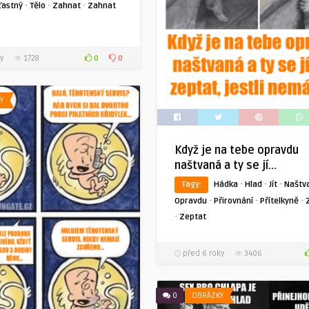
·
·
·
ťastný
Tělo
Zahnat
Zahnat
0
0
y
1728
Y
Když je na tebe opravdu
naštvaná a ty se jí…
·
·
·
Tagy:
Hádka
Hlad
Jít
Naštv
·
·
·
Opravdu
Přirovnání
Přítelkyně
·
Zeptat
před 6 roky
3406
0
OBRÁZKY