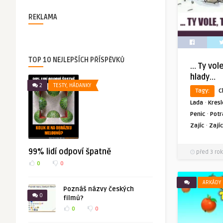
REKLAMA
TOP 10 NEJLEPŠÍCH PŘÍSPĚVKŮ
… Ty vole
hlady…
2
TESTY, HÁDANKY
Tagy:
C
·
Lada
Kres
·
Penic
Potr
·
Zajíc
Zajíc
99% lidí odpoví špatně
před 3 rok
0
0
ARKÁDY
Poznáš názvy českých
0
filmů?
0
0