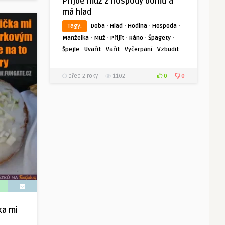
Přijde muž z hospody domů a
má hlad
·
·
·
·
Tagy:
Doba
Hlad
Hodina
Hospoda
·
·
·
·
·
Manželka
Muž
Přijít
Ráno
Špagety
·
·
·
·
Špejle
Uvařit
Vařit
Vyčerpání
Vzbudit
0
0
před 2 roky
1102
ka mi