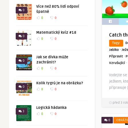
Více než 80% lidí odpoví
0
špatně
0
0
Matematický kvíz #18
Catch th
0
0
0
Tagy:
D
·
Jablko
Jež
·
Připravit
P
Jak se dívka může
0
zachránit?
·
Vzrušující
0
0
Vydejte se 
ježkem, kte
Kolik tygrů je na obrázku?
0
připravuje 
0
0
před 3 rok
Logická hádanka
3
0
0
0
OBRÁZK