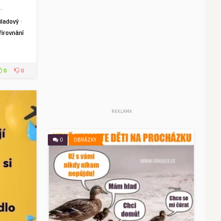
·
·
Hladový
řirovnání
0
0
REKLAMA
0
OBRÁZKY