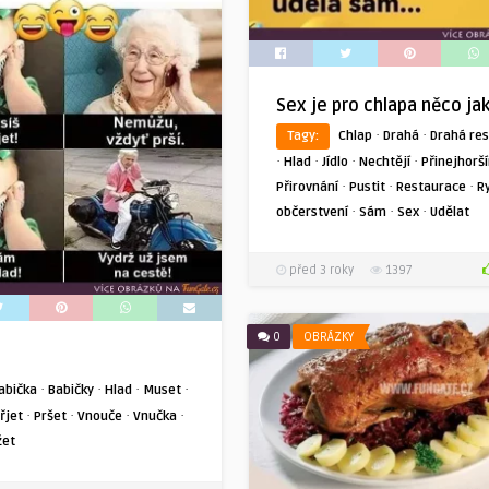
Sex je pro chlapa něco ja
·
·
Tagy:
Chlap
Drahá
Drahá re
·
·
·
·
Hlad
Jídlo
Nechtějí
Přinejhorš
·
·
·
Přirovnání
Pustit
Restaurace
R
·
·
·
občerstvení
Sám
Sex
Udělat
před 3 roky
1397
0
OBRÁZKY
·
·
·
·
abička
Babičky
Hlad
Muset
·
·
·
·
řjet
Pršet
Vnouče
Vnučka
žet