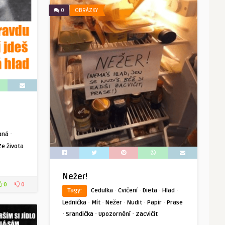
0
OBRÁZKY
·
aná
Ze života
Nežer!
0
0
·
·
·
·
Tagy:
Cedulka
Cvičení
Dieta
Hlad
·
·
·
·
·
Lednička
Mít
Nežer
Nudit
Papír
Prase
·
·
·
Srandička
Upozornění
Zacvičit