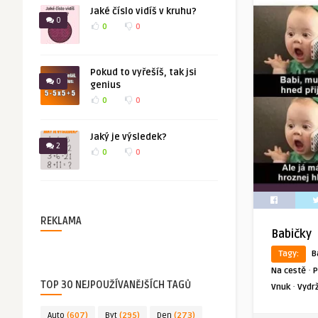
Jaké číslo vidíš v kruhu?
0
0
0
Pokud to vyřešíš, tak jsi
0
genius
0
0
Jaký je výsledek?
2
0
0
REKLAMA
Babičky
Tagy:
B
·
Na cestě
P
TOP 30 NEJPOUŽÍVANĚJŠÍCH TAGŮ
·
Vnuk
Vydr
Auto
(607)
Byt
(295)
Den
(273)