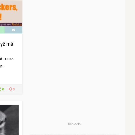
když má
·
ad
Husa
·
an
0
0
REKLAMA