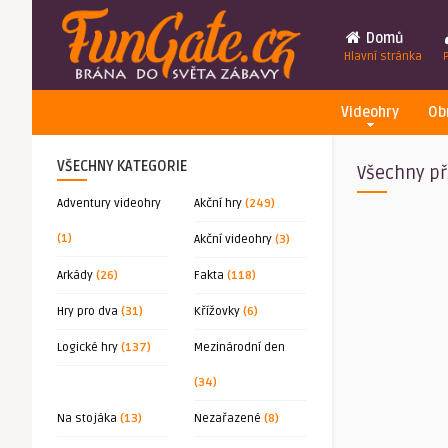
Domů
Hlavní stránka
Videohry
Ob
VŠECHNY KATEGORIE
Všechny př
Adventury videohry
Akční hry
(249)
(1)
Akční videohry
(3)
Arkády
(26)
Fakta
(118)
Hry pro dva
(31)
Křížovky
(6)
Logické hry
(137)
Mezinárodní den
(34)
Na stojáka
(13)
Nezařazené
(8)