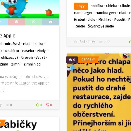
·
·
Tagy:
Babička
Chleba
Cibule
·
·
·
Hamburger
Hamburgery
Hlad
·
·
·
·
Hrabat
Jídlo
Mít hlad
Posolit
P
·
·
Sádlo
Škvarkové sádlo
e Apple
před 3 roky
1115
·
·
·
obrodružství
Hlad
Jablka
·
·
·
·
ek
Nasbírat
Paseka
Plody
·
·
·
rohlížečová
Úroveň
Vydat
0
OBRÁZKY
·
·
Zima
Zimní
Zimní hlad
na vzrušující dobrodružství s
rý se v hře „Catch the Apple“
[…]
0
0
y
0
Y