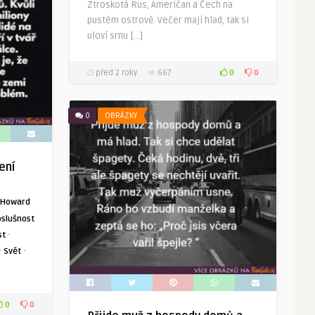
Ztroskotá Rus, Američan a Čech na
pustém ostrově. Večer mají hlad, tak si
uloví srnu […]
0
0
před 2 roky
667
0
OBRÁZKY
ení
Howard
slušnost
·
st
·
·
Svět
0
0