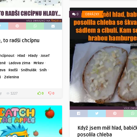
0
OBRÁZKY
, to radši chcípnu
·
·
·
hcípnout
Hlad
Hlady
Josef
·
·
·
lené
Ladova zima
Mrkev
·
·
·
·
ava
Radši
Sněhulák
Sníh
·
i
Zelenina
0
0
y
1227
Když jsem měl hlad, babič
posolila chleba