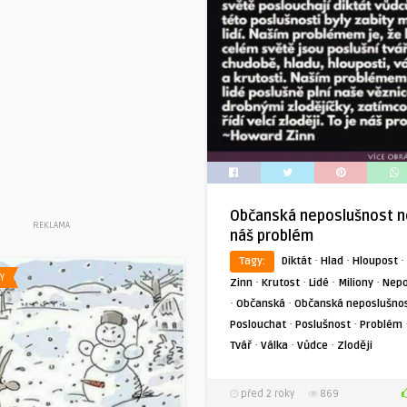
Občanská neposlušnost n
REKLAMA
náš problém
·
·
·
Tagy:
Diktát
Hlad
Hloupost
Y
·
·
·
·
Zinn
Krutost
Lidé
Miliony
Nepo
·
·
Občanská
Občanská neposlušno
·
·
Poslouchat
Poslušnost
Problém
·
·
·
Tvář
Válka
Vůdce
Zloději
před 2 roky
869