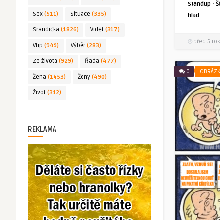
·
Standup
Š
Sex
(511)
Situace
(335)
hlad
Srandička
(1826)
Vidět
(317)
před 5 rok
Vtip
(949)
Výběr
(283)
Ze života
(929)
Řada
(477)
0
OBRÁZK
Žena
(1453)
Ženy
(490)
Život
(312)
REKLAMA