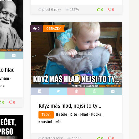
0
0
před 6 roky
13874
0
OBRÁZKY
ko hlad
·
ovnání
Sex
0
0
Když máš hlad, nejsi to ty…
·
·
·
·
Tagy:
Batole
Dítě
Hlad
Kočka
·
Kousání
Mít
0
0
před 10 roky
10456