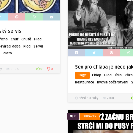
ký servis
·
·
·
·
řicho
Chuť
Chutě
Hlad
·
·
·
evírací doba
Plod
Servis
·
Zlato
Sex pro chlapa je něco ja
0
0
ky
9906
·
·
·
Tagy:
Chlap
Hlad
Jídlo
Přir
·
·
Restaurace
Rychlé občerstvení
před 10 roky
7308
0
OBRÁZKY