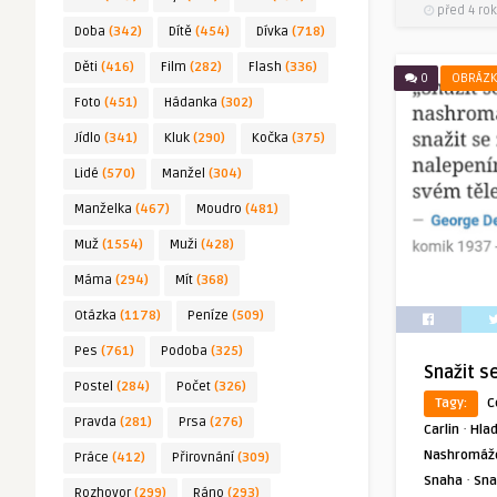
před 4 rok
Doba
(342)
Dítě
(454)
Dívka
(718)
Děti
(416)
Film
(282)
Flash
(336)
0
OBRÁZK
Foto
(451)
Hádanka
(302)
Jídlo
(341)
Kluk
(290)
Kočka
(375)
Lidé
(570)
Manžel
(304)
Manželka
(467)
Moudro
(481)
Muž
(1554)
Muži
(428)
Máma
(294)
Mít
(368)
Otázka
(1178)
Peníze
(509)
Pes
(761)
Podoba
(325)
Snažit s
Postel
(284)
Počet
(326)
Tagy:
C
Pravda
(281)
Prsa
(276)
·
Carlin
Hla
Nashromážd
Práce
(412)
Přirovnání
(309)
·
Snaha
Sna
Rozhovor
(299)
Ráno
(293)