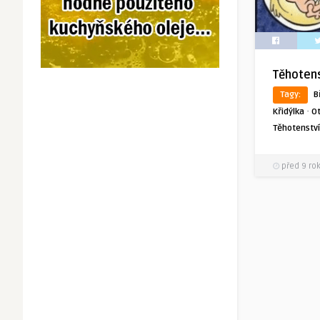
Těhotens
Tagy:
B
·
Křidýlka
Ot
Těhotenství
před 9 ro