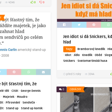
0
0
y
4146
Y
Jen idiot si dá Snickers, 
hlad
·
Tagy:
Bramborový knedlík
Hl
·
·
·
·
·
Idiot
Jídlo
Knedlík
Oběd
Slog
·
Snickers
Svatomartinská husa
před 5 roky
3344
e být šťastný tím, že
0
OBRÁZKY
·
·
elé těli
Citát
George Dennis
·
·
·
d
Majetek
Moudro
·
·
·
it
Přirovnání
Sendviče
·
·
·
žit
Stand up
Stand up komik