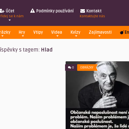
Účet
Podmínky používání
Kontakt
Přidej se k nám
Kontaktujte nás
rázky
Hry
Vtipy
Videa
Kvízy
Zajímavosti
En
íspěvky s tagem:
Hlad
0
OBRÁZKY