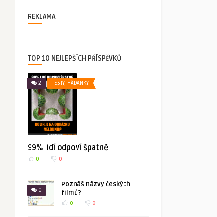
REKLAMA
TOP 10 NEJLEPŠÍCH PŘÍSPĚVKŮ
2
TESTY, HÁDANKY
99% lidí odpoví špatně
0
0
Poznáš názvy českých
0
filmů?
0
0