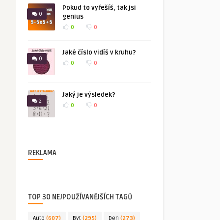
Pokud to vyřešíš, tak jsi
0
genius
0
0
Jaké číslo vidíš v kruhu?
0
0
0
Jaký je výsledek?
2
0
0
REKLAMA
TOP 30 NEJPOUŽÍVANĚJŠÍCH TAGŮ
Auto
(607)
Byt
(295)
Den
(273)