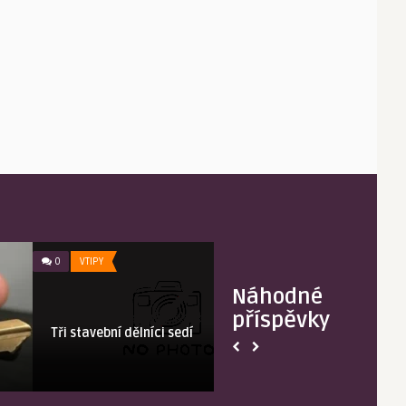
0
VTIPY
0
OBRÁZKY
Náhodné
příspěvky
Tři stavební dělníci sedí
Jak použít zb