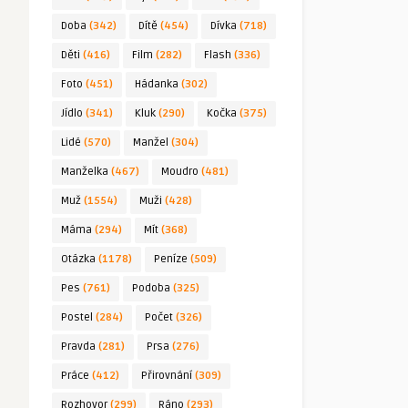
Doba
(342)
Dítě
(454)
Dívka
(718)
Děti
(416)
Film
(282)
Flash
(336)
Foto
(451)
Hádanka
(302)
Jídlo
(341)
Kluk
(290)
Kočka
(375)
Lidé
(570)
Manžel
(304)
Manželka
(467)
Moudro
(481)
Muž
(1554)
Muži
(428)
Máma
(294)
Mít
(368)
Otázka
(1178)
Peníze
(509)
Pes
(761)
Podoba
(325)
Postel
(284)
Počet
(326)
Pravda
(281)
Prsa
(276)
Práce
(412)
Přirovnání
(309)
Rozhovor
(299)
Ráno
(293)