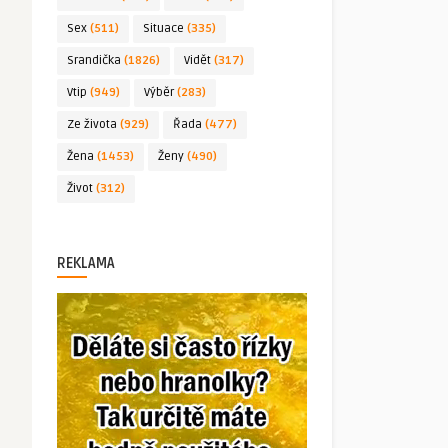
Sex
(511)
Situace
(335)
Srandička
(1826)
Vidět
(317)
Vtip
(949)
Výběr
(283)
Ze života
(929)
Řada
(477)
Žena
(1453)
Ženy
(490)
Život
(312)
REKLAMA