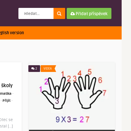
Přidat příspěvek
glish version
2
VIDEA
 školy
·
matika
·
·
Přijít
 Otec se
stal […]