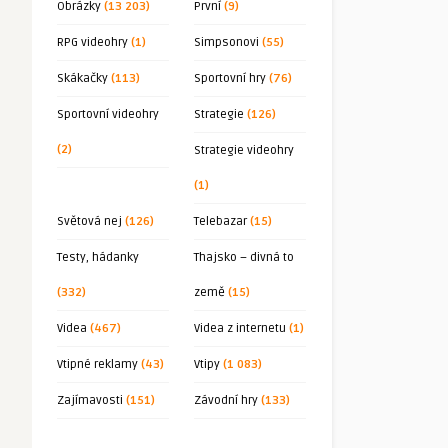
Obrázky
(13 203)
První
(9)
RPG videohry
(1)
Simpsonovi
(55)
Skákačky
(113)
Sportovní hry
(76)
Sportovní videohry
Strategie
(126)
(2)
Strategie videohry
(1)
Světová nej
(126)
Telebazar
(15)
Testy, hádanky
Thajsko – divná to
(332)
země
(15)
Videa
(467)
Videa z internetu
(1)
Vtipné reklamy
(43)
Vtipy
(1 083)
Zajímavosti
(151)
Závodní hry
(133)