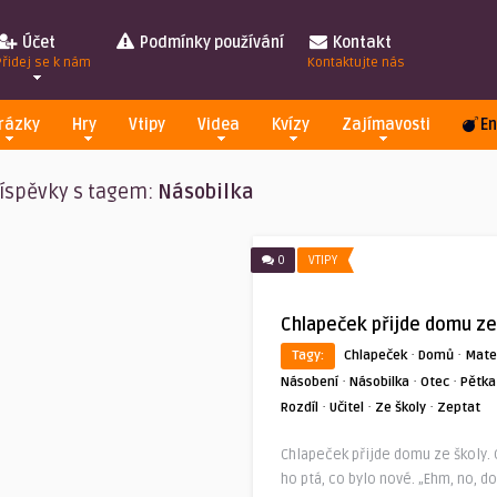
Účet
Podmínky používání
Kontakt
Přidej se k nám
Kontaktujte nás
rázky
Hry
Vtipy
Videa
Kvízy
Zajímavosti
En
íspěvky s tagem:
Násobilka
0
VTIPY
Chlapeček přijde domu ze
·
·
Tagy:
Chlapeček
Domů
Mate
·
·
·
Násobení
Násobilka
Otec
Pětka
·
·
·
Rozdíl
Učitel
Ze školy
Zeptat
Chlapeček přijde domu ze školy.
ho ptá, co bylo nové. „Ehm, no, do