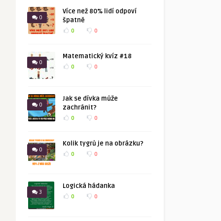
Více než 80% lidí odpoví
0
špatně
0
0
Matematický kvíz #18
0
0
0
Jak se dívka může
0
zachránit?
0
0
Kolik tygrů je na obrázku?
0
0
0
Logická hádanka
3
0
0