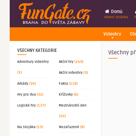
Domů
Hlavní stránka
Videohry
Ob
VŠECHNY KATEGORIE
Všechny př
Adventury videohry
Akční hry
(249)
(1)
Akční videohry
(3)
Arkády
(26)
Fakta
(118)
Hry pro dva
(31)
Křížovky
(6)
Logické hry
(137)
Mezinárodní den
(34)
Na stojáka
(13)
Nezařazené
(8)