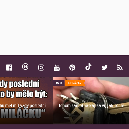
0
OBRÁZKY
hu měl mít vždy poslední
Jenom samotná kapsa ví, jak tohle