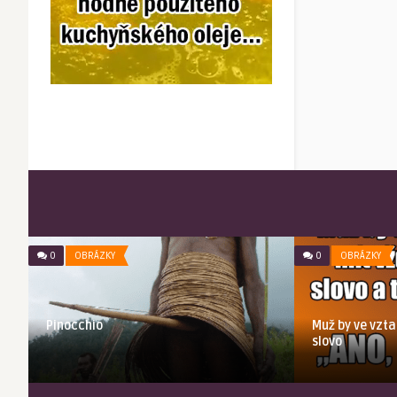
0
OBRÁZKY
0
OBRÁZKY
Pinocchio
Muž by ve vzta
slovo