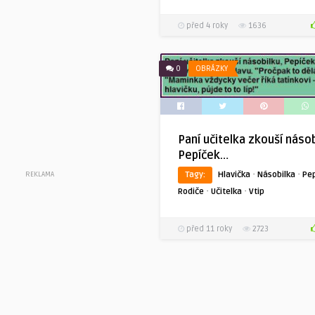
před 4 roky
1636
0
OBRÁZKY
Paní učitelka zkouší násob
Pepíček…
·
·
Tagy:
Hlavička
Násobilka
Pe
REKLAMA
·
·
Rodiče
Učitelka
Vtip
před 11 roky
2723