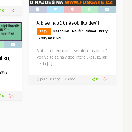
0
0
Jak se naučit násobilku devíti
·
·
·
Tagy:
Násobilka
Naučit
Návod
Prsty
·
Prsty na rukou
Máte problém naučit své děti násobilku?
Podívejte se na video, které ukazuje, jak
ilku,
se dá […]
·
píček
0
0
před 10 roky
6951
0
0