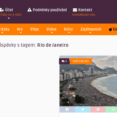
Účet
Podmínky používání
Kontakt
Přidej se k nám
Kontaktujte nás
rázky
Hry
Vtipy
Videa
Kvízy
Zajímavosti
En
íspěvky s tagem:
Rio de Janeiro
0
SVĚTOVÁ NEJ