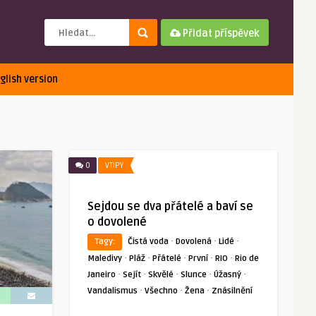
Přidat příspěvek
glish version
0
VTIPY
Sejdou se dva přátelé a baví se
o dovolené
·
·
·
Tagy:
Čistá voda
Dovolená
Lidé
·
·
·
·
·
Maledivy
Pláž
Přátelé
První
RIO
Rio de
·
·
·
·
·
Janeiro
Sejít
Skvělé
Slunce
Úžasný
·
·
·
Vandalismus
Všechno
Žena
Znásilnění