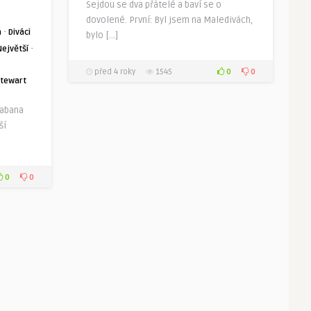
Sejdou se dva přátelé a baví se o
dovolené. První: Byl jsem na Maledivách,
·
a
Diváci
bylo […]
·
Největší
0
0
před 4 roky
1545
Stewart
cabana
ší
0
0