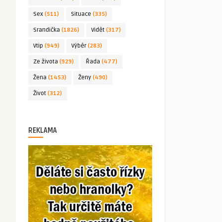
Sex
(511)
Situace
(335)
Srandička
(1826)
Vidět
(317)
Vtip
(949)
Výběr
(283)
Ze života
(929)
Řada
(477)
Žena
(1453)
Ženy
(490)
Život
(312)
REKLAMA