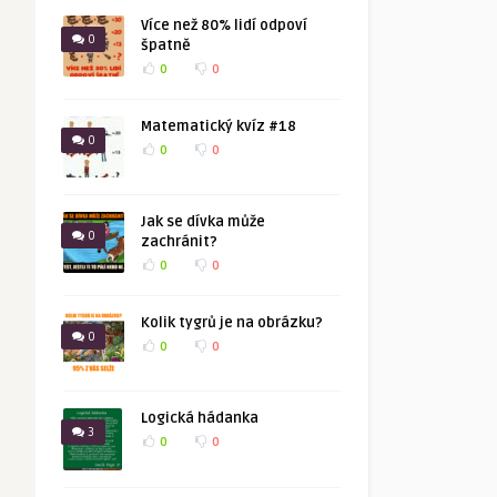
Více než 80% lidí odpoví
0
špatně
0
0
Matematický kvíz #18
0
0
0
Jak se dívka může
0
zachránit?
0
0
Kolik tygrů je na obrázku?
0
0
0
Logická hádanka
3
0
0