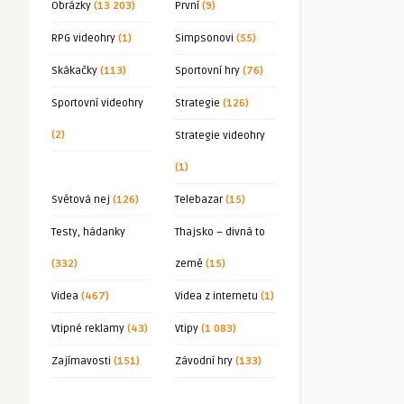
Obrázky
(13 203)
První
(9)
RPG videohry
(1)
Simpsonovi
(55)
Skákačky
(113)
Sportovní hry
(76)
Sportovní videohry
Strategie
(126)
(2)
Strategie videohry
(1)
Světová nej
(126)
Telebazar
(15)
Testy, hádanky
Thajsko – divná to
(332)
země
(15)
Videa
(467)
Videa z internetu
(1)
Vtipné reklamy
(43)
Vtipy
(1 083)
Zajímavosti
(151)
Závodní hry
(133)