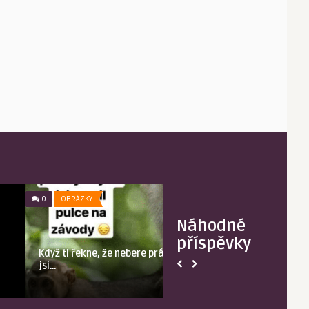
0
OBRÁZKY
0
OBRÁZKY
Náhodné
příspěvky
Když ti řekne, že nebere prášky a ty
Kam si dala kl
jsi…