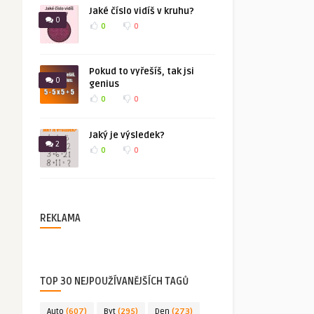
Jaké číslo vidíš v kruhu?
0
0
0
Pokud to vyřešíš, tak jsi
0
genius
0
0
Jaký je výsledek?
2
0
0
REKLAMA
TOP 30 NEJPOUŽÍVANĚJŠÍCH TAGŮ
Auto
(607)
Byt
(295)
Den
(273)