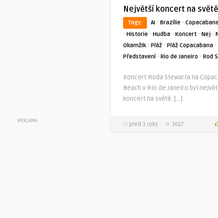
Největší koncert na světě
·
·
Tagy:
AI
Brazílie
Copacaban
·
·
·
·
·
Historie
Hudba
Koncert
Nej
·
·
·
Okamžik
Pláž
Pláž Copacabana
·
·
Představení
Rio de Janeiro
Rod 
Koncert Roda Stewarta na Copa
Beach v Rio de Janeiro byl největ
koncert na světě. […]
REKLAMA
před 3 roky
3627