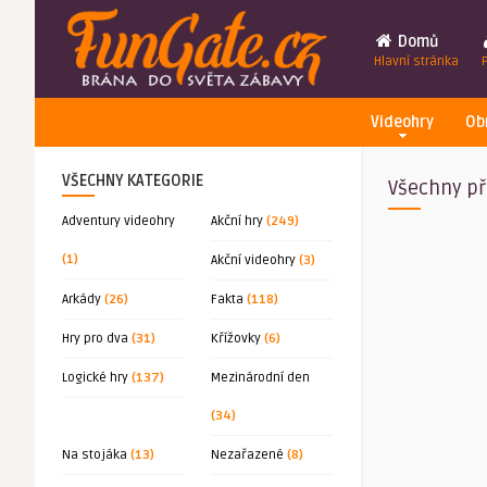
Domů
Hlavní stránka
Videohry
Ob
VŠECHNY KATEGORIE
Všechny př
Adventury videohry
Akční hry
(249)
(1)
Akční videohry
(3)
Arkády
(26)
Fakta
(118)
Hry pro dva
(31)
Křížovky
(6)
Logické hry
(137)
Mezinárodní den
(34)
Na stojáka
(13)
Nezařazené
(8)