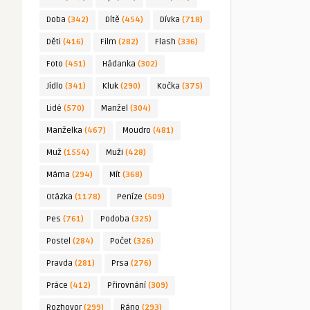
Doba
(342)
Dítě
(454)
Dívka
(718)
Děti
(416)
Film
(282)
Flash
(336)
Foto
(451)
Hádanka
(302)
Jídlo
(341)
Kluk
(290)
Kočka
(375)
Lidé
(570)
Manžel
(304)
Manželka
(467)
Moudro
(481)
Muž
(1554)
Muži
(428)
Máma
(294)
Mít
(368)
Otázka
(1178)
Peníze
(509)
Pes
(761)
Podoba
(325)
Postel
(284)
Počet
(326)
Pravda
(281)
Prsa
(276)
Práce
(412)
Přirovnání
(309)
Rozhovor
(299)
Ráno
(293)