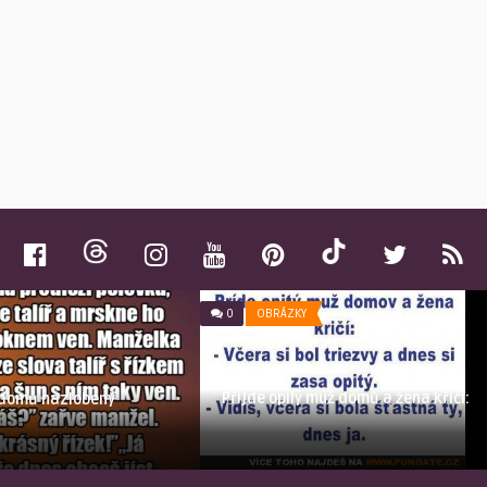
0
OBRÁZKY
Přijde opilý muž domů a žena křičí:
 domů nazlobený