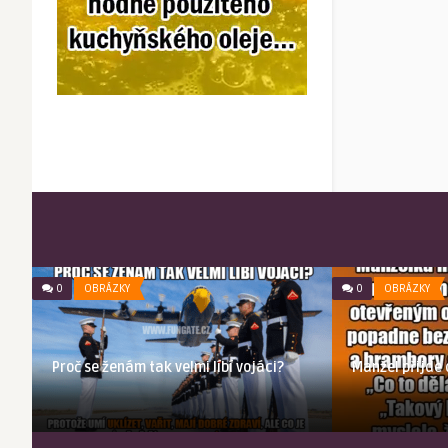
0
OBRÁZKY
0
OBRÁZKY
Proč se ženám tak velmi líbí vojáci?
Manžel přijde