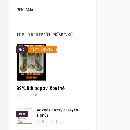
REKLAMA
TOP 10 NEJLEPŠÍCH PŘÍSPĚVKŮ
2
TESTY, HÁDANKY
99% lidí odpoví špatně
0
0
Poznáš názvy českých
0
filmů?
0
0