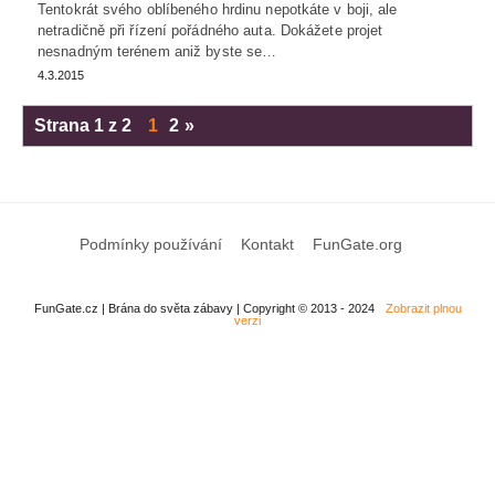
Tentokrát svého oblíbeného hrdinu nepotkáte v boji, ale
netradičně při řízení pořádného auta. Dokážete projet
nesnadným terénem aniž byste se…
4.3.2015
Strana 1 z 2
1
2
»
Podmínky používání
Kontakt
FunGate.org
FunGate.cz | Brána do světa zábavy | Copyright © 2013 - 2024
Zobrazit plnou
verzi