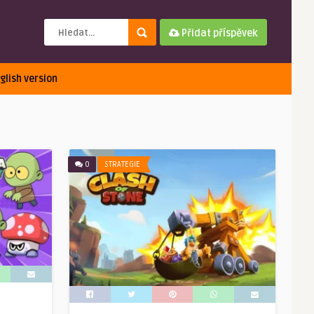
Přidat příspěvek
glish version
0
STRATEGIE