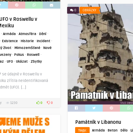
0
OBRÁZKY
UFO v Roswellu v
exiku
·
·
·
·
Armáda
Atmosféra
Dění
·
·
·
·
Existence
Historie
Incident
·
·
 život
Mimozemšťané
Nové
·
·
·
vezeny
Pokus
Roswell
·
·
·
vaz
UFO
Ukázat
Zbytky
7 se údajně v Roswellu v
ku zřítila neidentifikovaná
edmět (UFO). […]
0
0
y
1230
Y
Památník v Libanonu
·
·
·
Tagy:
Armáda
Beton
Dělo
L