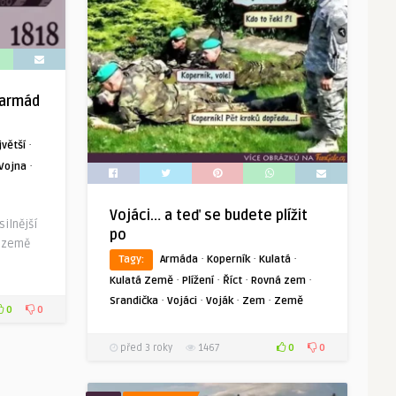
 armád
·
jvětší
·
Vojna
Vojáci… a teď se budete plížit
ilnější
po
á země
·
·
·
Tagy:
Armáda
Koperník
Kulatá
·
·
·
·
Kulatá Země
Plížení
Říct
Rovná zem
·
·
·
·
Srandička
Vojáci
Voják
Zem
Země
0
0
0
0
před 3 roky
1467