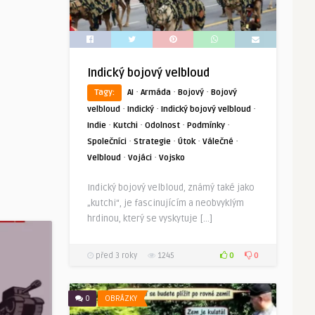
Indický bojový velbloud
·
·
·
Tagy:
AI
Armáda
Bojový
Bojový
·
·
·
velbloud
Indický
Indický bojový velbloud
·
·
·
·
Indie
Kutchi
Odolnost
Podmínky
·
·
·
·
Společníci
Strategie
Útok
Válečné
·
·
Velbloud
Vojáci
Vojsko
Indický bojový velbloud, známý také jako
„kutchi“, je fascinujícím a neobvyklým
hrdinou, který se vyskytuje […]
0
0
před 3 roky
1245
0
OBRÁZKY