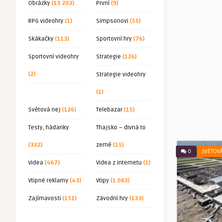
Obrázky
(13 203)
První
(9)
RPG videohry
(1)
Simpsonovi
(55)
Skákačky
(113)
Sportovní hry
(76)
Sportovní videohry
Strategie
(126)
(2)
Strategie videohry
(1)
Světová nej
(126)
Telebazar
(15)
Testy, hádanky
Thajsko – divná to
(332)
země
(15)
0
SVĚTOVÁ
Videa
(467)
Videa z internetu
(1)
Vtipné reklamy
(43)
Vtipy
(1 083)
Zajímavosti
(151)
Závodní hry
(133)