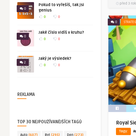
před 3 rok
Pokud to vyřešíš, tak jsi
0
genius
0
0
0
STRATEG
Jaké číslo vidíš v kruhu?
0
0
0
Jaký je výsledek?
2
0
0
REKLAMA
TOP 30 NEJPOUŽÍVANĚJŠÍCH TAGŮ
Royal Si
Tagy:
A
Auto
(607)
Byt
(295)
Den
(273)