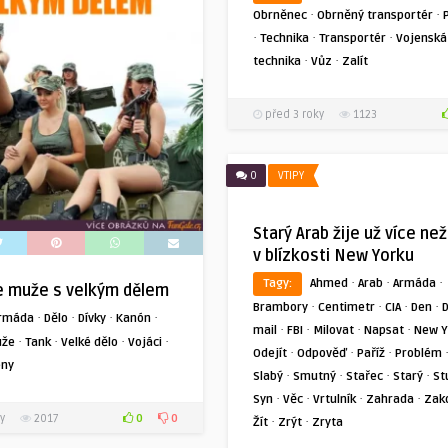
·
·
Obrněnec
Obrněný transportér
·
·
·
Technika
Transportér
Vojenská
·
·
technika
Vůz
Zalít
před 3 roky
1123
0
VTIPY
Starý Arab žije už více než
v blízkosti New Yorku
·
·
·
Tagy:
Ahmed
Arab
Armáda
e muže s velkým dělem
·
·
·
·
Brambory
Centimetr
CIA
Den
·
·
·
·
rmáda
Dělo
Dívky
Kanón
·
·
·
·
mail
FBI
Milovat
Napsat
New Y
·
·
·
·
že
Tank
Velké dělo
Vojáci
·
·
·
Odejít
Odpověď
Paříž
Problém
eny
·
·
·
·
Slabý
Smutný
Stařec
Starý
St
·
·
·
·
Syn
Věc
Vrtulník
Zahrada
Zak
0
0
y
2017
·
·
Žít
Zrýt
Zryta