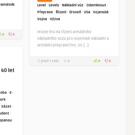
Památník
·
·
·
·
Level
Levely
Nákladní vůz
Odemknout
·
·
·
·
·
Přeprava
Řízení
Úroveň
USA
Vojenská
·
Vojna
Výzva
Hrajte hru na řízení armádního
0
0
nákladního vozu pro vojenské nákladní a
armádní přepravní hry. US […]
0
0
před 3 roky
0
 40 let
·
Doba
E-
·
ork
·
·
Sázet
·
udent
·
opanou