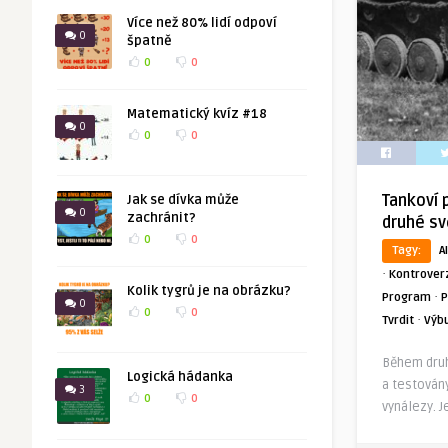
Více než 80% lidí odpoví
0
špatně
0
0
Matematický kvíz #18
0
0
0
Tankoví 
Jak se dívka může
0
zachránit?
druhé sv
0
0
Tagy:
AI
·
Kontrover
Kolik tygrů je na obrázku?
·
Program
P
0
0
0
·
Tvrdit
Výb
Během druh
Logická hádanka
a testovány
3
0
0
vynálezy. J