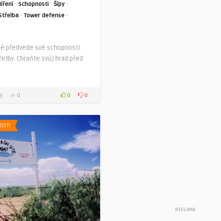
·
·
·
íření
Schopnosti
Šípy
·
·
Střelba
Tower defense
eré předvede své schopnosti
řelby. Chraňte svůj hrad před
0
0
y
0
OSTI
REKLAMA