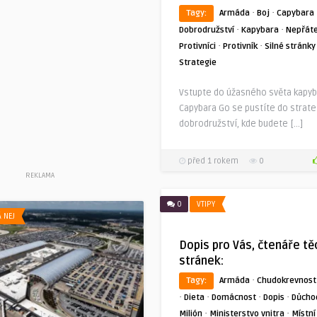
·
·
Tagy:
Armáda
Boj
Capybara
·
·
Dobrodružství
Kapybara
Nepřáte
·
·
Protivníci
Protivník
Silné stránky
Strategie
Vstupte do úžasného světa kapyba
Capybara Go se pustíte do strat
dobrodružství, kde budete […]
před 1 rokem
0
REKLAMA
0
VTIPY
 NEJ
Dopis pro Vás, čtenáře tě
stránek:
·
Tagy:
Armáda
Chudokrevnost
·
·
·
·
Dieta
Domácnost
Dopis
Důcho
·
·
Milión
Ministerstvo vnitra
Místní