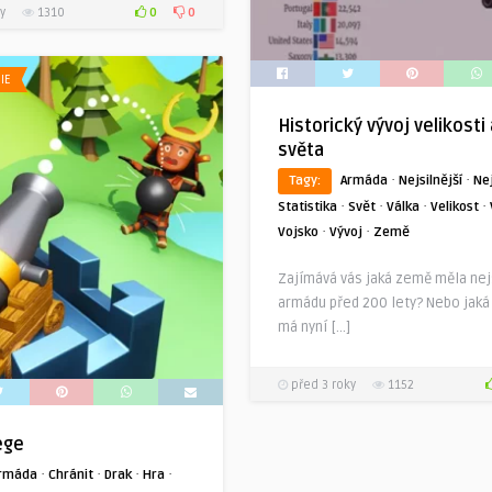
0
0
y
1310
IE
Historický vývoj velikosti
světa
·
·
Tagy:
Armáda
Nejsilnější
Ne
·
·
·
·
Statistika
Svět
Válka
Velikost
·
·
Vojsko
Vývoj
Země
Zajímává vás jaká země měla nejs
armádu před 200 lety? Nebo jak
má nyní […]
před 3 roky
1152
ege
·
·
·
·
rmáda
Chránit
Drak
Hra