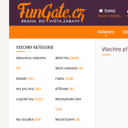
Domů
Hlavní stránka
Videohry
Ob
VŠECHNY KATEGORIE
Všechny př
Adventury videohry
Akční hry
(249)
(1)
Akční videohry
(3)
Arkády
(26)
Fakta
(118)
Hry pro dva
(31)
Křížovky
(6)
Logické hry
(137)
Mezinárodní den
(34)
Na stojáka
(13)
Nezařazené
(8)