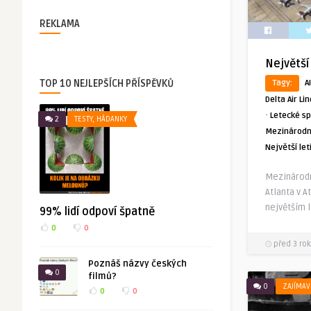
REKLAMA
Největší
TOP 10 NEJLEPŠÍCH PŘÍSPĚVKŮ
Tagy:
AI
Delta Air Li
·
Letecké sp
2
TESTY, HÁDANKY
Mezinárodní
Největší let
Mezinárodn
Atlanta v A
největším l
99% lidí odpoví špatně
0
0
před 3 rok
Poznáš názvy českých
0
filmů?
0
ZAJÍMAV
0
0