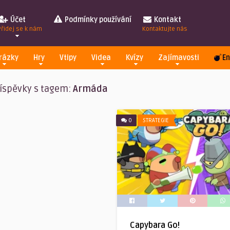
Účet
Podmínky používání
Kontakt
Přidej se k nám
Kontaktujte nás
rázky
Hry
Vtipy
Videa
Kvízy
Zajímavosti
En
íspěvky s tagem:
Armáda
0
STRATEGIE
Capybara Go!