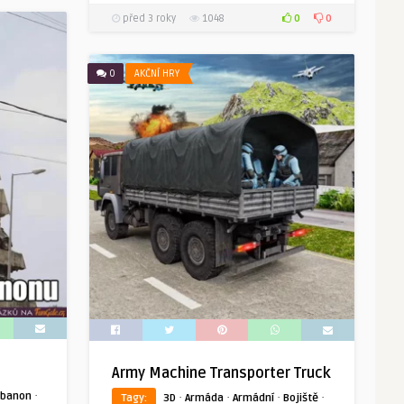
0
0
před 3 roky
1048
0
AKČNÍ HRY
Army Machine Transporter Truck
·
ibanon
·
·
·
·
Tagy:
3D
Armáda
Armádní
Bojiště