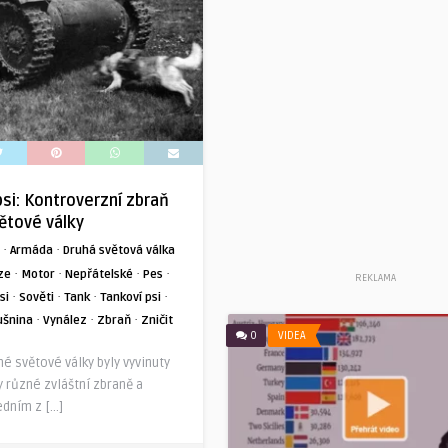
psi: Kontroverzní zbraň
ětové války
·
·
Armáda
Druhá světová válka
·
·
·
·
ze
Motor
Nepřátelské
Pes
REKLAMA
·
·
·
·
si
Sověti
Tank
Tankoví psi
·
·
·
ušnina
Vynález
Zbraň
Zničit
0
VIDEA
é světové války byly vyvinuty
 různé zvláštní zbraně a
edním z […]