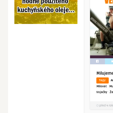
Milujem
Tagy:
A
·
Milovat
Mu
·
Vojačky
Ž
před 4 rok