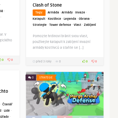
·
Clash of Stone
·
lé
·
·
·
Tagy:
Armáda
Armády
Invaze
·
·
·
·
·
Katapult
Kostilvce
Legenda
Obrana
·
·
·
Strategie
Tower defense
Vlast
Zabíjení
r. V
Pomozte hrdinovi bránit svou vlast,
egického
používejte katapult k zabíjení invazní
armády kostlivců a staňte se […]
0
0
0
0
před 3 roky
0
0
STRATEGIE
chto
·
Čtenář
·
·
d
Lidé
·
 úřady