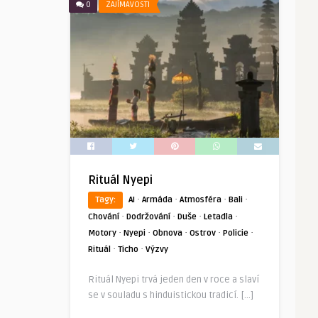
0
ZAJÍMAVOSTI
Rituál Nyepi
·
·
·
·
Tagy:
AI
Armáda
Atmosféra
Bali
·
·
·
·
Chování
Dodržování
Duše
Letadla
·
·
·
·
·
Motory
Nyepi
Obnova
Ostrov
Policie
·
·
Rituál
Ticho
Výzvy
Rituál Nyepi trvá jeden den v roce a slaví
se v souladu s hinduistickou tradicí. […]