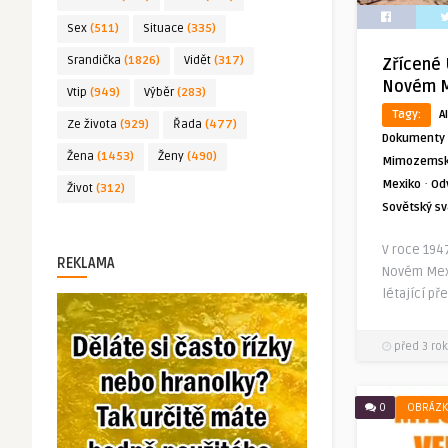
Sex
(511)
Situace
(335)
Srandička
(1826)
Vidět
(317)
Zřícené 
Novém M
Vtip
(949)
Výběr
(283)
Tagy:
AI
Ze života
(929)
Řada
(477)
Dokumenty
Žena
(1453)
Ženy
(490)
Mimozemský
·
Mexiko
Od
Život
(312)
Sovětský s
V roce 194
REKLAMA
Novém Mexi
létající př
před 3 rok
0
OBRÁZK