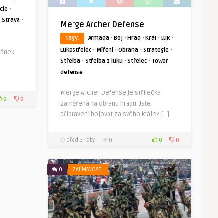
·
icie
·
·
Strava
Merge Archer Defense
·
·
·
·
·
Tagy:
Armáda
Boj
Hrad
Král
Luk
·
·
·
·
Lukostřelec
Míření
Obrana
Strategie
ránek:
·
·
·
Střelba
Střelba z luku
Střelec
Tower
defense
Merge Archer Defense je střílečka
0
0
zaměřená na obranu hradu. Jste
připraveni bojovat za svého krále? […]
0
0
před 3 roky
0
0
ZAJÍMAVOSTI