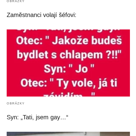
OBRÁZKY
Zaměstnanci volají šéfovi:
OBRÁZKY
Syn: „Tati, jsem gay…“