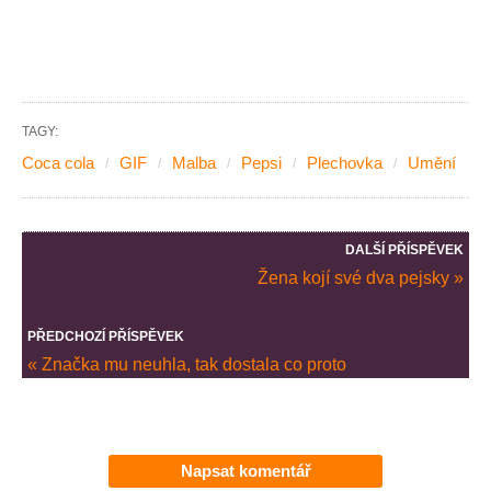
TAGY:
Coca cola
GIF
Malba
Pepsi
Plechovka
Umění
DALŠÍ PŘÍSPĚVEK
Žena kojí své dva pejsky »
PŘEDCHOZÍ PŘÍSPĚVEK
« Značka mu neuhla, tak dostala co proto
Napsat komentář