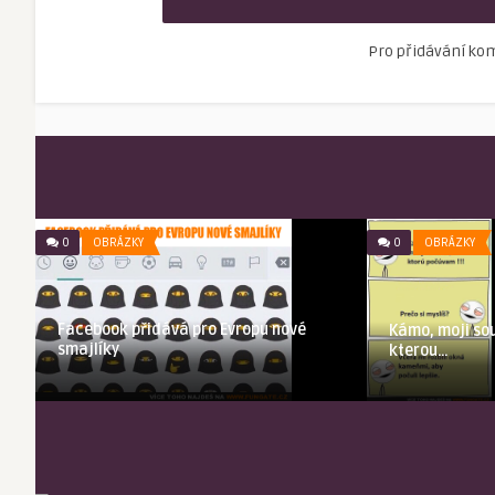
Pro přidávání ko
0
OBRÁZKY
0
OBRÁZKY
Facebook přidává pro Evropu nové
Kámo, moji sou
smajlíky
kterou…