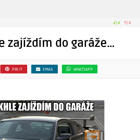
0
0
le zajíždím do garáže…
PIN IT
EMAIL
WHATSAPP