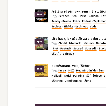
Ještě před pár roky jsem měla z třic
0
Celý den
Den
Horko
Koupání
Lét
Tagy:
·
·
·
·
Pračky
Prádlo
Přání
Radost
Teploměr
·
·
·
·
Teplota
Třicítka
Uschnout
Voda
·
·
·
Life hack, jak ušetřit za stavbu plot
0
Chodit
Life hack
LifeHack
Nahota
Tagy:
·
·
·
Plot
Postavit
Soused
Sousedé
Stav
·
·
·
·
·
Ušetřit
Zahrada
·
Zaměstnanci volají šéfovi:
0
Kurva
MDŽ
Mezinárodní den žen
Tagy:
·
·
·
Nejlepší
Nejsí
Poradna
Šéf
Šéfové
V
·
·
·
·
·
Všechno
Zaměstnanci
Žena
·
·