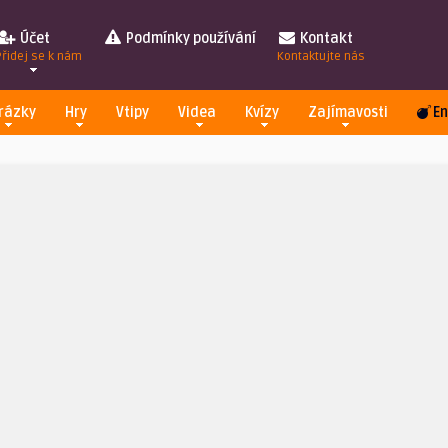
Účet
Podmínky používání
Kontakt
Přidej se k nám
Kontaktujte nás
rázky
Hry
Vtipy
Videa
Kvízy
Zajímavosti
En