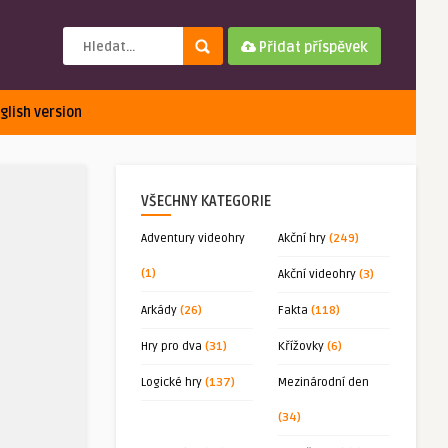
Přidat příspěvek
glish version
VŠECHNY KATEGORIE
Adventury videohry
Akční hry
(249)
(1)
Akční videohry
(3)
Arkády
(26)
Fakta
(118)
Hry pro dva
(31)
Křížovky
(6)
Logické hry
(137)
Mezinárodní den
(34)