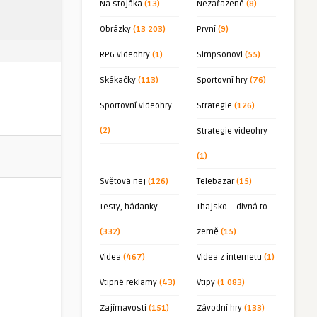
Na stojáka
(13)
Nezařazené
(8)
Obrázky
(13 203)
První
(9)
RPG videohry
(1)
Simpsonovi
(55)
Skákačky
(113)
Sportovní hry
(76)
Sportovní videohry
Strategie
(126)
(2)
Strategie videohry
(1)
Světová nej
(126)
Telebazar
(15)
Testy, hádanky
Thajsko – divná to
(332)
země
(15)
Videa
(467)
Videa z internetu
(1)
Vtipné reklamy
(43)
Vtipy
(1 083)
Zajímavosti
(151)
Závodní hry
(133)