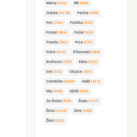
Máma
(294)
Mít
(368)
Otázka
(1178)
Peníze
(509)
Pes
(761)
Podoba
(325)
Postel
(284)
Počet
(326)
Pravda
(281)
Prsa
(276)
Práce
(412)
Přirovnání
(309)
Rozhovor
(299)
Ráno
(293)
Sex
(511)
Situace
(335)
Srandička
(1826)
Vidět
(317)
Vtip
(949)
Výběr
(283)
Ze života
(929)
Řada
(477)
Žena
(1453)
Ženy
(490)
Život
(312)