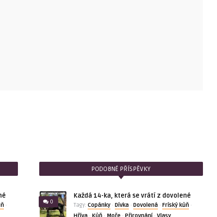
PODOBNÉ PŘÍSPĚVKY
né
Každá 14-ka, která se vrátí z dovolené
0
ůň
Copánky
Dívka
Dovolená
Fríský kůň
·
Tagy:
·
·
·
·
Hříva
Kůň
Moře
Přirovnání
Vlasy
·
·
·
·