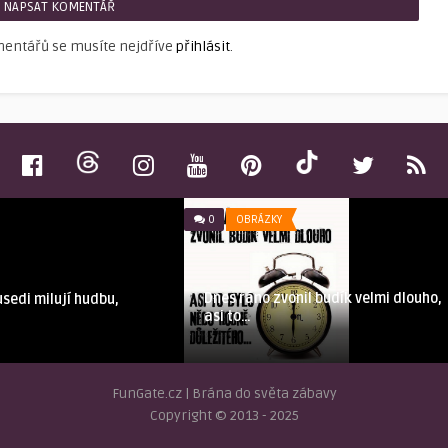
NAPSAT KOMENTÁŘ
mentářů se musíte nejdříve
přihlásit
.
0
OBRÁZKY
Dnes ráno zvonil budík velmi dlouho,
sedi milují hudbu,
asi to…
FunGate.cz | Brána do světa zábavy
Copyright © 2013 - 2025