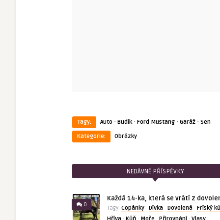
·
·
·
·
Tagy:
Auto
Budík
Ford Mustang
Garáž
Sen
Kategorie:
Obrázky
NEDÁVNÉ PŘÍSPĚVKY
Každá 14-ka, která se vrátí z dovole
0
Copánky
Dívka
Dovolená
Fríský k
Tagy:
·
·
·
Hříva
Kůň
Moře
Přirovnání
Vlasy
·
·
·
·