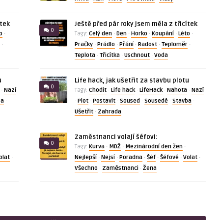
ítek
Ještě před pár roky jsem měla z třicítek
0
o
Celý den
Den
Horko
Koupání
Léto
·
Tagy:
·
·
·
·
·
Pračky
Prádlo
Přání
Radost
Teploměr
·
·
·
·
·
·
Teplota
Třicítka
Uschnout
Voda
·
·
·
u
Life hack, jak ušetřit za stavbu plotu
0
Nazí
Chodit
Life hack
LifeHack
Nahota
Nazí
·
Tagy:
·
·
·
·
ba
Plot
Postavit
Soused
Sousedé
Stavba
·
·
·
·
·
·
·
Ušetřit
Zahrada
·
Zaměstnanci volají šéfovi:
0
Kurva
MDŽ
Mezinárodní den žen
Tagy:
·
·
·
olat
Nejlepší
Nejsí
Poradna
Šéf
Šéfové
Volat
·
·
·
·
·
·
·
Všechno
Zaměstnanci
Žena
·
·