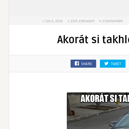
Srp 6, 2014
2135
Zobrazení
0 Komentáře
Akorát si takh
SHARE
TWEET