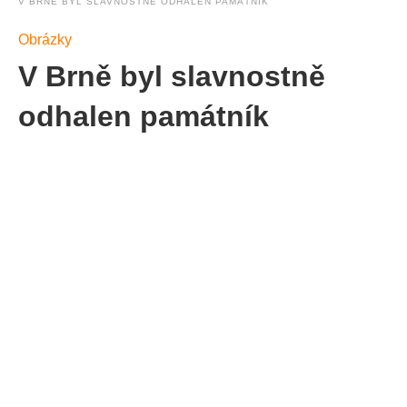
V BRNĚ BYL SLAVNOSTNĚ ODHALEN PAMÁTNÍK
Obrázky
V Brně byl slavnostně
odhalen památník