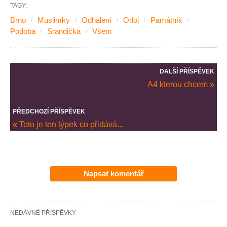
TAGY:
Brno
Muslimky
Odhalení
Orloj
Památník
Podoba
Srandička
Všem
DALŠÍ PŘÍSPĚVEK
A4 kterou chcem »
PŘEDCHOZÍ PŘÍSPĚVEK
« Toto je ten týpek co přidává...
Napsat komentář
NEDÁVNÉ PŘÍSPĚVKY