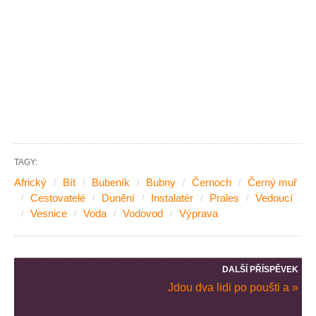
TAGY:
Africký
Bít
Bubeník
Bubny
Černoch
Černý muř
Cestovatelé
Dunění
Instalatér
Prales
Vedoucí
Vesnice
Voda
Vodovod
Výprava
DALŠÍ PŘÍSPĚVEK
Jdou dva lidi po poušti a »