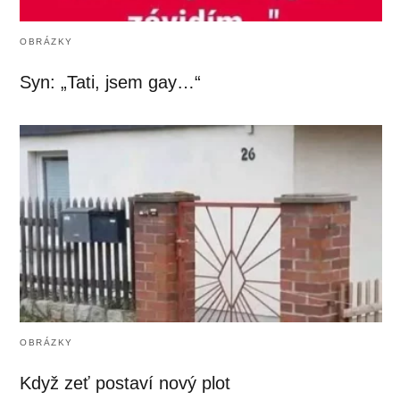
OBRÁZKY
Syn: „Tati, jsem gay…“
OBRÁZKY
Když zeť postaví nový plot