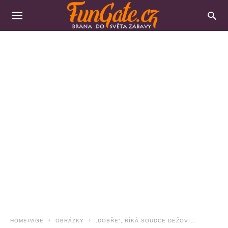
HOMEPAGE
OBRÁZKY
„DOBŘE“, ŘÍKÁ SOUDCE DEŽOVI…