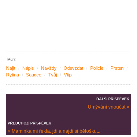
TAGY:
Najít
Nápis
Navždy
Odevzdat
Policie
Prsten
Rytina
Soudce
Tvůj
Vtip
DALŠÍ PŘÍSPĚVEK
Umývání vnoučat »
PŘEDCHOZÍ PŘÍSPĚVEK
« Maminka mi řekla, jdi a najdi si bělošku...