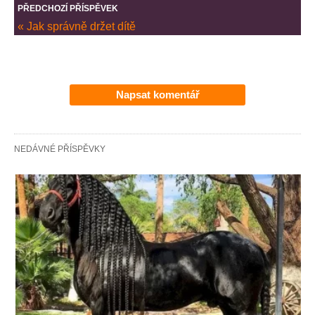
PŘEDCHOZÍ PŘÍSPĚVEK
« Jak správně držet dítě
Napsat komentář
NEDÁVNÉ PŘÍSPĚVKY