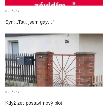
OBRÁZKY
Syn: „Tati, jsem gay…“
OBRÁZKY
Když zeť postaví nový plot