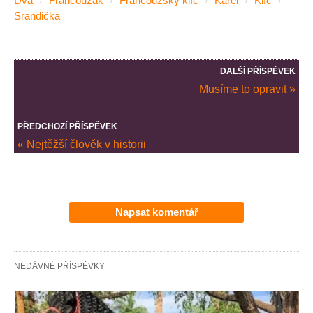
Dva
Francouzák
Francouzský klíč
Karel
Klíč
Srandička
DALŠÍ PŘÍSPĚVEK
Musíme to opravit »
PŘEDCHOZÍ PŘÍSPĚVEK
« Nejtěžší člověk v historii
Napsat komentář
NEDÁVNÉ PŘÍSPĚVKY