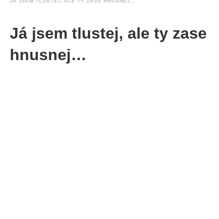
JÁ JSEM TLUSTEJ, ALE TY ZASE HNUSNEJ…
Já jsem tlustej, ale ty zase
hnusnej…