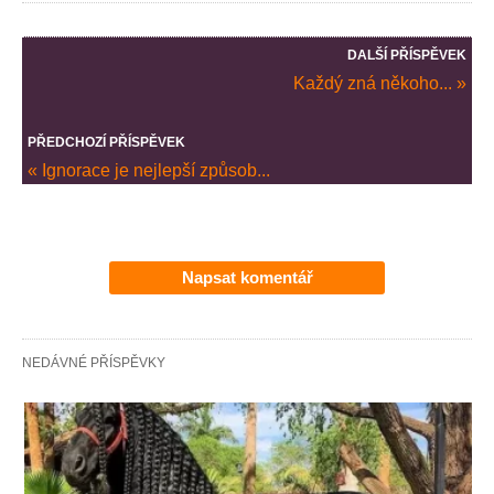
DALŠÍ PŘÍSPĚVEK
Každý zná někoho... »
PŘEDCHOZÍ PŘÍSPĚVEK
« Ignorace je nejlepší způsob...
Napsat komentář
NEDÁVNÉ PŘÍSPĚVKY