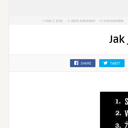
Dub 1, 2015
2659
Zobrazení
0 Komentáře
Jak
SHARE
TWEET