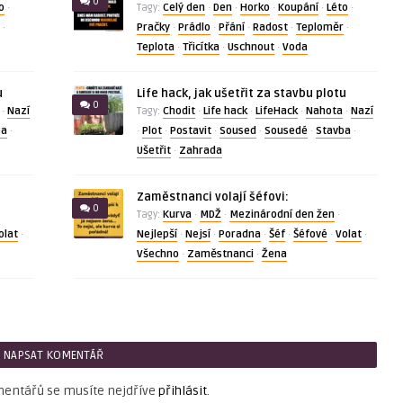
0
o
Celý den
Den
Horko
Koupání
Léto
·
Tagy:
·
·
·
·
·
Pračky
Prádlo
Přání
Radost
Teploměr
·
·
·
·
·
·
Teplota
Třicítka
Uschnout
Voda
·
·
·
u
Life hack, jak ušetřit za stavbu plotu
0
Nazí
Chodit
Life hack
LifeHack
Nahota
Nazí
·
Tagy:
·
·
·
·
ba
Plot
Postavit
Soused
Sousedé
Stavba
·
·
·
·
·
·
·
Ušetřit
Zahrada
·
Zaměstnanci volají šéfovi:
0
Kurva
MDŽ
Mezinárodní den žen
Tagy:
·
·
·
olat
Nejlepší
Nejsí
Poradna
Šéf
Šéfové
Volat
·
·
·
·
·
·
·
Všechno
Zaměstnanci
Žena
·
·
NAPSAT KOMENTÁŘ
mentářů se musíte nejdříve
přihlásit
.