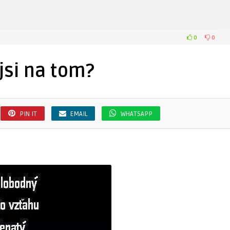
0
0
 jsi na tom?
PIN IT
EMAIL
WHATSAPP