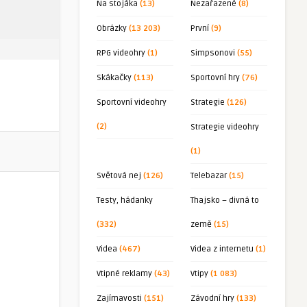
Na stojáka
(13)
Nezařazené
(8)
Obrázky
(13 203)
První
(9)
RPG videohry
(1)
Simpsonovi
(55)
Skákačky
(113)
Sportovní hry
(76)
Sportovní videohry
Strategie
(126)
(2)
Strategie videohry
(1)
Světová nej
(126)
Telebazar
(15)
Testy, hádanky
Thajsko – divná to
(332)
země
(15)
Videa
(467)
Videa z internetu
(1)
Vtipné reklamy
(43)
Vtipy
(1 083)
Zajímavosti
(151)
Závodní hry
(133)