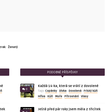
·
zrak
Ženatý
PODOBNÉ PŘÍSPĚVKY
né
Každá 14-ka, která se vrátí z dovolené
0
ůň
Copánky
Dívka
Dovolená
Fríský kůň
·
Tagy:
·
·
·
·
Hříva
Kůň
Moře
Přirovnání
Vlasy
·
·
·
·
ítek
Ještě před pár roky jsem měla z třicítek