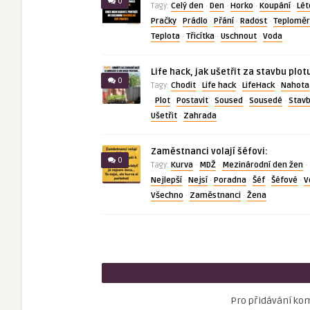
0
Celý den
Den
Horko
Koupání
Lét
Tagy:
·
·
·
·
Pračky
Prádlo
Přání
Radost
Teploměr
·
·
·
·
Teplota
Třicítka
Uschnout
Voda
·
·
·
Life hack, jak ušetřit za stavbu plot
0
Chodit
Life hack
LifeHack
Nahota
Tagy:
·
·
·
Plot
Postavit
Soused
Sousedé
Stav
·
·
·
·
·
Ušetřit
Zahrada
·
Zaměstnanci volají šéfovi:
0
Kurva
MDŽ
Mezinárodní den žen
Tagy:
·
·
·
Nejlepší
Nejsí
Poradna
Šéf
Šéfové
V
·
·
·
·
·
Všechno
Zaměstnanci
Žena
·
·
Pro přidávání ko