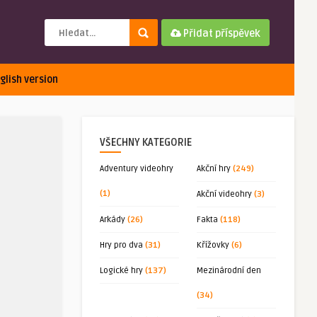
Přidat příspěvek
glish version
VŠECHNY KATEGORIE
Adventury videohry
Akční hry
(249)
(1)
Akční videohry
(3)
Arkády
(26)
Fakta
(118)
Hry pro dva
(31)
Křížovky
(6)
Logické hry
(137)
Mezinárodní den
(34)