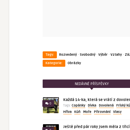
·
·
·
·
Tagy:
Rozvedený
Svobodný
Výběr
Vztahy
Zá
Kategorie:
Obrázky
NEDÁVNÉ PŘÍSPĚVKY
Každá 14-ka, která se vrátí z dovole
0
Copánky
Dívka
Dovolená
Fríský k
Tagy:
·
·
·
Hříva
Kůň
Moře
Přirovnání
Vlasy
·
·
·
·
Ještě před pár roky jsem měla z třic