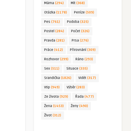
Máma
(294)
Mít
(368)
Otázka
(1178)
Peníze
(509)
Pes
(761)
Podoba
(325)
Postel
(284)
Počet
(326)
Pravda
(281)
Prsa
(276)
Práce
(412)
Přirovnání
(309)
Rozhovor
(299)
Ráno
(293)
Sex
(511)
Situace
(335)
Srandička
(1826)
Vidět
(317)
Vtip
(949)
Výběr
(283)
Ze života
(929)
Řada
(477)
Žena
(1453)
Ženy
(490)
Život
(312)