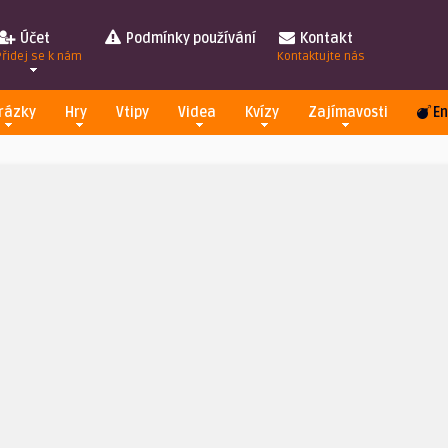
Účet
Podmínky používání
Kontakt
Přidej se k nám
Kontaktujte nás
rázky
Hry
Vtipy
Videa
Kvízy
Zajímavosti
En