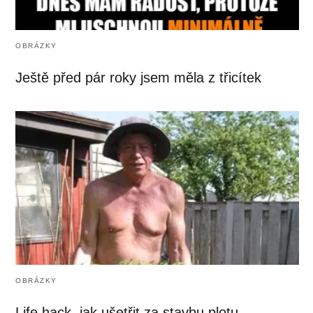
OBRÁZKY
Ještě před pár roky jsem měla z třicítek
OBRÁZKY
Life hack, jak ušetřit za stavbu plotu