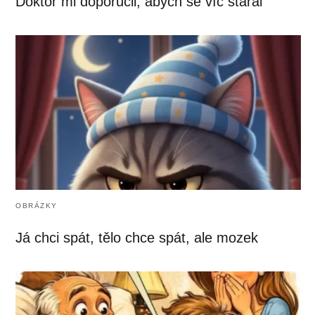
Doktor mi doporučil, abych se víc staral
OBRÁZKY
Já chci spát, tělo chce spát, ale mozek