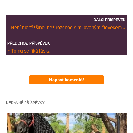
DALŠÍ PŘÍSPĚVEK
Není nic těžšího, než rozchod s milovaným člověkem »
PŘEDCHOZÍ PŘÍSPĚVEK
« Tomu se říká láska
Napsat komentář
NEDÁVNÉ PŘÍSPĚVKY