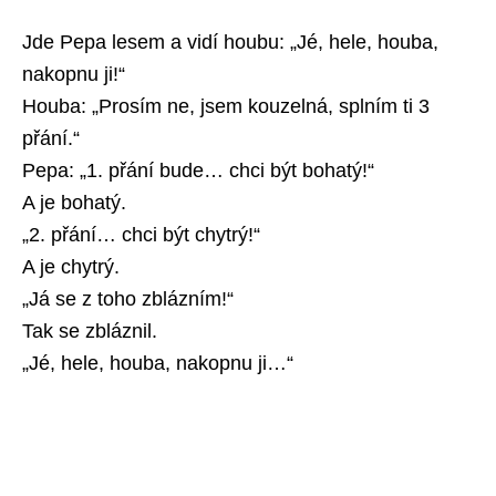
Jde Pepa lesem a vidí houbu: „Jé, hele, houba,
nakopnu ji!“
Houba: „Prosím ne, jsem kouzelná, splním ti 3
přání.“
Pepa: „1. přání bude… chci být bohatý!“
A je bohatý.
„2. přání… chci být chytrý!“
A je chytrý.
„Já se z toho zblázním!“
Tak se zbláznil.
„Jé, hele, houba, nakopnu ji…“