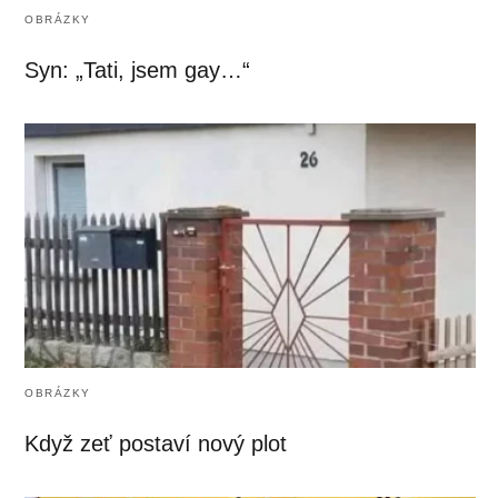
OBRÁZKY
Syn: „Tati, jsem gay…“
OBRÁZKY
Když zeť postaví nový plot