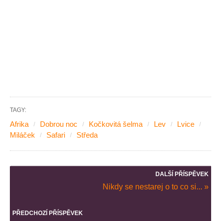
TAGY:
Afrika
Dobrou noc
Kočkovitá šelma
Lev
Lvice
Miláček
Safari
Středa
DALŠÍ PŘÍSPĚVEK
Nikdy se nestarej o to co si... »
PŘEDCHOZÍ PŘÍSPĚVEK