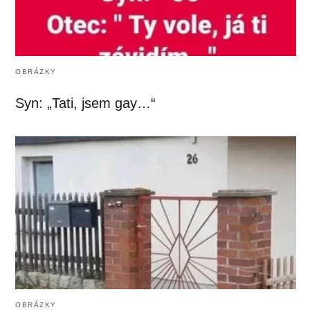
OBRÁZKY
Syn: „Tati, jsem gay…“
OBRÁZKY