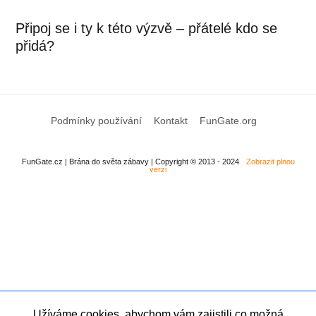
Připoj se i ty k této výzvě – přátelé kdo se
přidá?
Podmínky používání
Kontakt
FunGate.org
FunGate.cz | Brána do světa zábavy | Copyright © 2013 - 2024
Zobrazit plnou
verzi
Užíváme cookies, abychom vám zajistili co možná