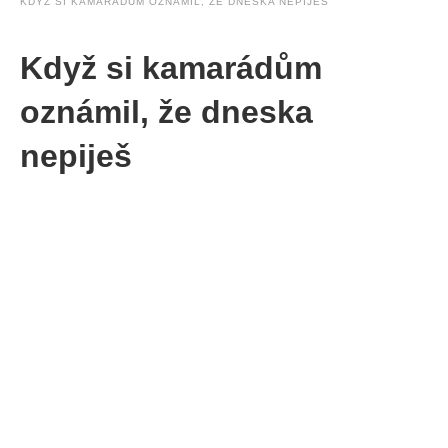
KDYŽ SI KAMARÁDŮM OZNÁMIL, ŽE DNESKA NEPIJEŠ
Když si kamarádům
oznámil, že dneska
nepiješ