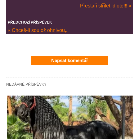
Přestaň střílet idiote!!! »
PŘEDCHOZÍ PŘÍSPĚVEK
« Chceš-li soulož ohnivou,..
Napsat komentář
NEDÁVNÉ PŘÍSPĚVKY