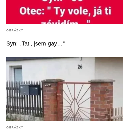
OBRÁZKY
Syn: „Tati, jsem gay…“
OBRÁZKY