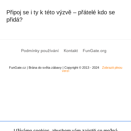
Připoj se i ty k této výzvě – přátelé kdo se
přidá?
Podmínky používání
Kontakt
FunGate.org
FunGate.cz | Brána do světa zábavy | Copyright © 2013 - 2024
Zobrazit plnou
verzi
Užíváme cookies, abychom vám zajistili co možná