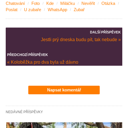
Chatování
Foto
Kde
Miláčku
Nevěřit
Otázka
Poslat
U zubaře
WhatsApp
Zubař
DALŠÍ PŘÍSPĚVEK
Jestli prý dneska budu pít, tak nebude »
PŘEDCHOZÍ PŘÍSPĚVEK
« Koloběžka pro dva byla už dávno
Napsat komentář
NEDÁVNÉ PŘÍSPĚVKY