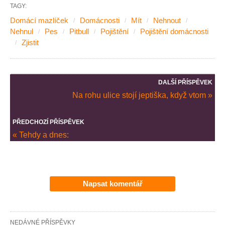
TAGY:
Domácí mazlíček
Domácnosti
Mít
Nehnout
Nehnul
Pes
Pitbull
Pojištění
Pojištění domácnosti
Zjistit
DALŠÍ PŘÍSPĚVEK
Na rohu ulice stojí jeptiška, když vtom »
PŘEDCHOZÍ PŘÍSPĚVEK
« Tehdy a dnes:
Napsat komentář
NEDÁVNÉ PŘÍSPĚVKY