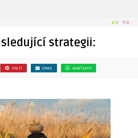
0
0
sledující strategii:
PIN IT
EMAIL
WHATSAPP