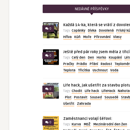
NEDÁVNÉ PŘÍSPĚVKY
Každá 14-ka, která se vrátí z dovole
0
Copánky
Dívka
Dovolená
Fríský k
Tagy:
·
·
·
Hříva
Kůň
Moře
Přirovnání
Vlasy
·
·
·
·
Ještě před pár roky jsem měla z třic
0
Celý den
Den
Horko
Koupání
Lét
Tagy:
·
·
·
·
Pračky
Prádlo
Přání
Radost
Teploměr
·
·
·
·
Teplota
Třicítka
Uschnout
Voda
·
·
·
Life hack, jak ušetřit za stavbu plot
0
Chodit
Life hack
LifeHack
Nahota
Tagy:
·
·
·
Plot
Postavit
Soused
Sousedé
Stav
·
·
·
·
·
Ušetřit
Zahrada
·
Zaměstnanci volají šéfovi:
0
Kurva
MDŽ
Mezinárodní den žen
Tagy:
·
·
·