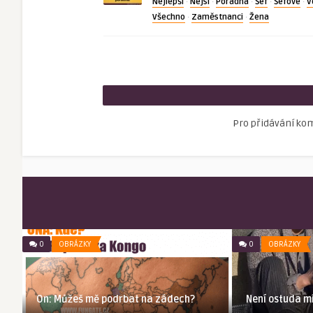
Nejlepší
Nejsí
Poradna
Šéf
Šéfové
V
·
·
·
·
·
Všechno
Zaměstnanci
Žena
·
·
Pro přidávání ko
0
OBRÁZKY
0
OBRÁZKY
On: Můžeš mě podrbat na zádech?
Není ostuda mí