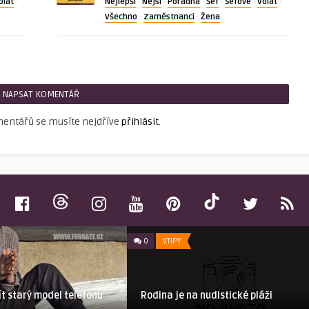
olat
Nejlepší
Nejsí
Poradna
Šéf
Šéfové
Volat
·
·
·
·
·
·
·
Všechno
Zaměstnanci
Žena
·
·
NAPSAT KOMENTÁŘ
mentářů se musíte nejdříve
přihlásit
.
0
VTIPY
t starý model telefonu
Rodina je na nudistické pláži