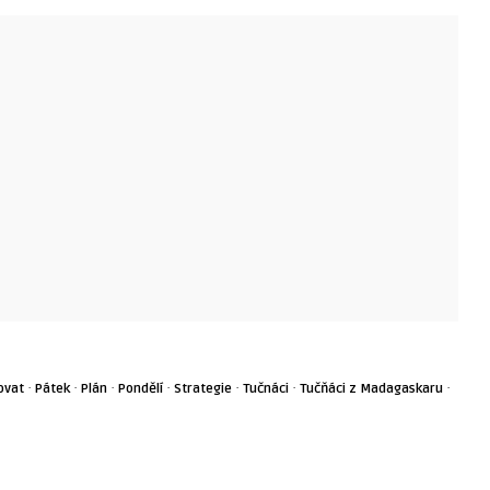
·
·
·
·
·
·
·
ovat
Pátek
Plán
Pondělí
Strategie
Tučnáci
Tučňáci z Madagaskaru