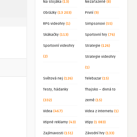
Na stojáka
(13)
Nezařazené
(8)
Obrázky
(13 203)
První
(9)
RPG videohry
(1)
Simpsonovi
(55)
Skákačky
(113)
Sportovní hry
(76)
Sportovní videohry
Strategie
(126)
(2)
Strategie videohry
(1)
Světová nej
(126)
Telebazar
(15)
Testy, hádanky
Thajsko – divná to
(332)
země
(15)
Videa
(467)
Videa z internetu
(1)
Vtipné reklamy
(43)
Vtipy
(1 083)
Zajímavosti
(151)
Závodní hry
(133)