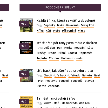
PODOBNÉ PŘÍSPĚVKY
né
Každá 14-ka, která se vrátí z dovolené
0
ůň
Copánky
Dívka
Dovolená
Fríský kůň
·
Tagy:
·
·
·
·
Hříva
Kůň
Moře
Přirovnání
Vlasy
·
·
·
·
ítek
Ještě před pár roky jsem měla z třicítek
0
o
Celý den
Den
Horko
Koupání
Léto
·
Tagy:
·
·
·
·
·
Pračky
Prádlo
Přání
Radost
Teploměr
·
·
·
·
·
·
Teplota
Třicítka
Uschnout
Voda
·
·
·
u
Life hack, jak ušetřit za stavbu plotu
0
Nazí
Chodit
Life hack
LifeHack
Nahota
Nazí
·
Tagy:
·
·
·
·
ba
Plot
Postavit
Soused
Sousedé
Stavba
·
·
·
·
·
·
·
Ušetřit
Zahrada
·
Zaměstnanci volají šéfovi:
0
Kurva
MDŽ
Mezinárodní den žen
Tagy:
·
·
·