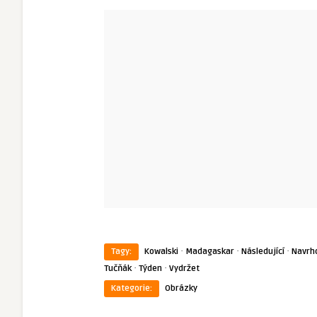
·
·
·
Tagy:
Kowalski
Madagaskar
Následující
Navrh
·
·
Tučňák
Týden
Vydržet
Kategorie:
Obrázky