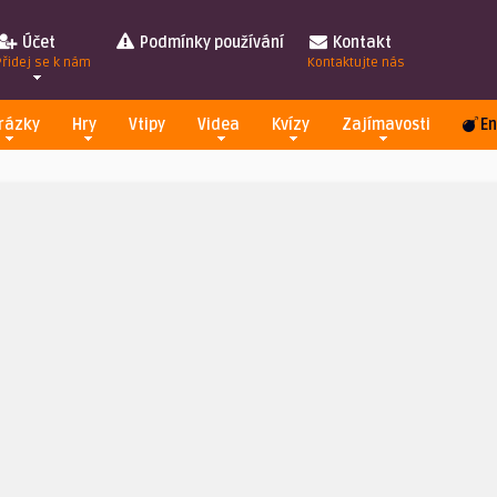
Účet
Podmínky používání
Kontakt
Přidej se k nám
Kontaktujte nás
rázky
Hry
Vtipy
Videa
Kvízy
Zajímavosti
En