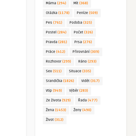
Máma
(294)
Mít
(368)
Otázka
(1178)
Peníze
(509)
Pes
(761)
Podoba
(325)
Postel
(284)
Počet
(326)
Pravda
(281)
Prsa
(276)
Práce
(412)
Přirovnání
(309)
Rozhovor
(299)
Ráno
(293)
Sex
(511)
Situace
(335)
Srandička
(1826)
Vidět
(317)
Vtip
(949)
Výběr
(283)
Ze života
(929)
Řada
(477)
Žena
(1453)
Ženy
(490)
Život
(312)