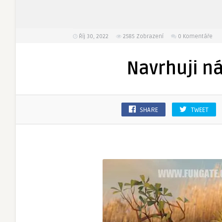
Říj 30, 2022
2585
Zobrazení
0 Komentáře
Navrhuji ná
SHARE
TWEET