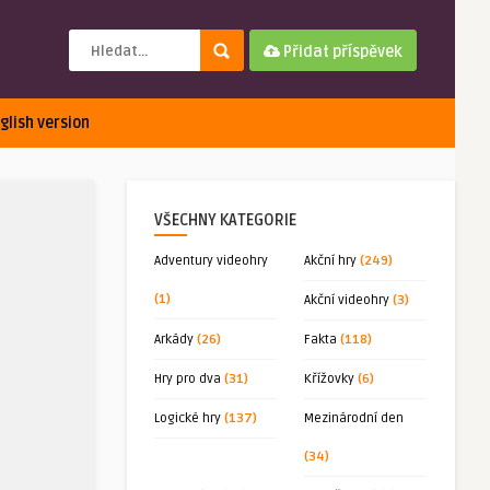
Přidat příspěvek
glish version
VŠECHNY KATEGORIE
Adventury videohry
Akční hry
(249)
(1)
Akční videohry
(3)
Arkády
(26)
Fakta
(118)
Hry pro dva
(31)
Křížovky
(6)
Logické hry
(137)
Mezinárodní den
(34)