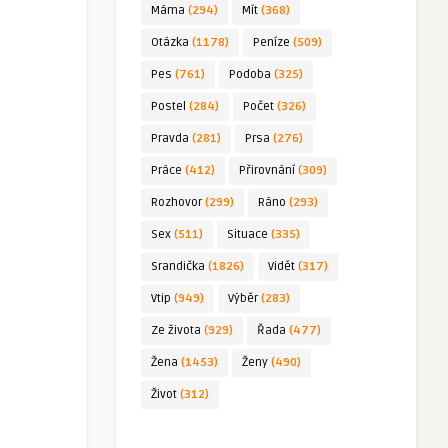
Máma
(294)
Mít
(368)
Otázka
(1178)
Peníze
(509)
Pes
(761)
Podoba
(325)
Postel
(284)
Počet
(326)
Pravda
(281)
Prsa
(276)
Práce
(412)
Přirovnání
(309)
Rozhovor
(299)
Ráno
(293)
Sex
(511)
Situace
(335)
Srandička
(1826)
Vidět
(317)
Vtip
(949)
Výběr
(283)
Ze života
(929)
Řada
(477)
Žena
(1453)
Ženy
(490)
Život
(312)