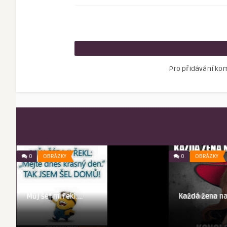
Pro přidávání ko
0
OBRÁZKY
0
OBRÁZKY
Každá žena na
Můj šéf mi řekl:…