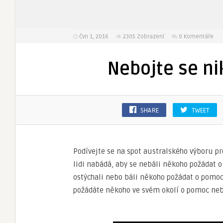
Čvn 1, 2016
2305
Zobrazení
0 Komentáře
Nebojte se n
SHARE
TWEET
Podívejte se na spot australského výboru p
lidi nabádá, aby se nebáli někoho požádat o 
ostýchali nebo báli někoho požádat o pomoc.
požádáte někoho ve svém okolí o pomoc nebo