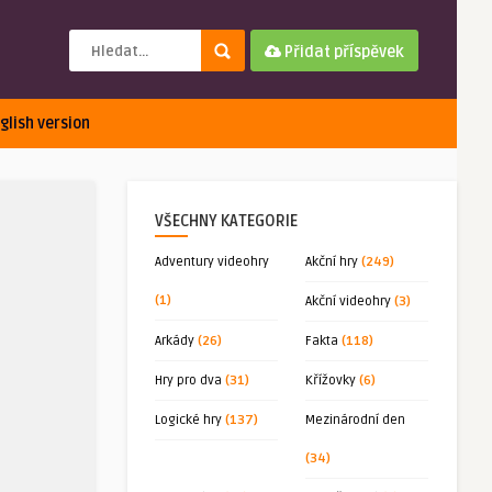
Přidat příspěvek
glish version
VŠECHNY KATEGORIE
Adventury videohry
Akční hry
(249)
(1)
Akční videohry
(3)
Arkády
(26)
Fakta
(118)
Hry pro dva
(31)
Křížovky
(6)
Logické hry
(137)
Mezinárodní den
(34)