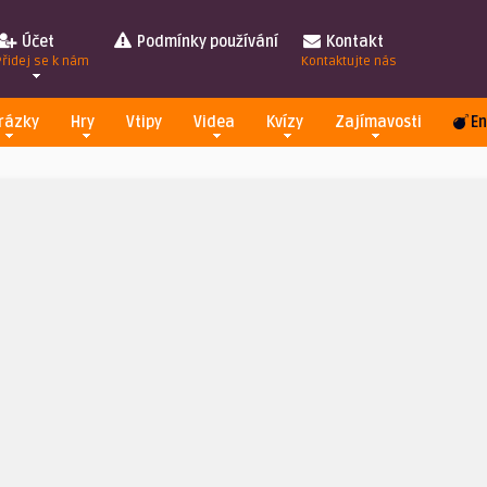
Účet
Podmínky používání
Kontakt
Přidej se k nám
Kontaktujte nás
rázky
Hry
Vtipy
Videa
Kvízy
Zajímavosti
En