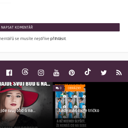
NAPSAT KOMENTÁŘ
mentářů se musíte nejdříve
přihlásit
.
0
OBRÁZKY
Tady máš moje tričko
jde svůj bod G na…