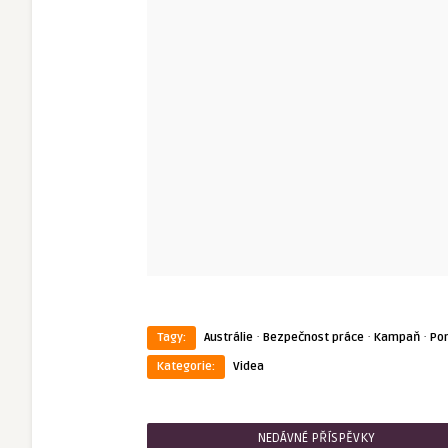
·
·
·
Tagy:
Austrálie
Bezpečnost práce
Kampaň
Po
Kategorie:
Videa
NEDÁVNÉ PŘÍSPĚVKY