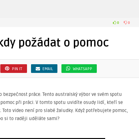
0
0
ikdy požádat o pomoc
PIN IT
EMAIL
WHATSAPP
ro bezpečnost práce. Tento australský výbor ve svém spotu
pomoc při práci. V tomto spotu uvidíte osudy lidí, kteří se
 Toto video není pro slabé žaludky. Když potřebujete pomoc,
 si to raději uděláte sami?