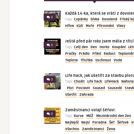
Každá 14-ka, která se vrátí z dovole
0
Copánky
Dívka
Dovolená
Fríský k
Tagy:
·
·
·
Hříva
Kůň
Moře
Přirovnání
Vlasy
·
·
·
·
Ještě před pár roky jsem měla z třic
0
Celý den
Den
Horko
Koupání
Lét
Tagy:
·
·
·
·
Pračky
Prádlo
Přání
Radost
Teploměr
·
·
·
·
Teplota
Třicítka
Uschnout
Voda
·
·
·
Life hack, jak ušetřit za stavbu plot
0
Chodit
Life hack
LifeHack
Nahota
Tagy:
·
·
·
Plot
Postavit
Soused
Sousedé
Stav
·
·
·
·
·
Ušetřit
Zahrada
·
Zaměstnanci volají šéfovi:
0
Kurva
MDŽ
Mezinárodní den žen
Tagy:
·
·
·
Nejlepší
Nejsí
Poradna
Šéf
Šéfové
V
·
·
·
·
·
Všechno
Zaměstnanci
Žena
·
·