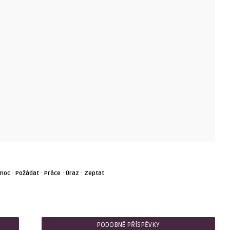
·
·
·
·
moc
Požádat
Práce
Úraz
Zeptat
PODOBNÉ PŘÍSPĚVKY