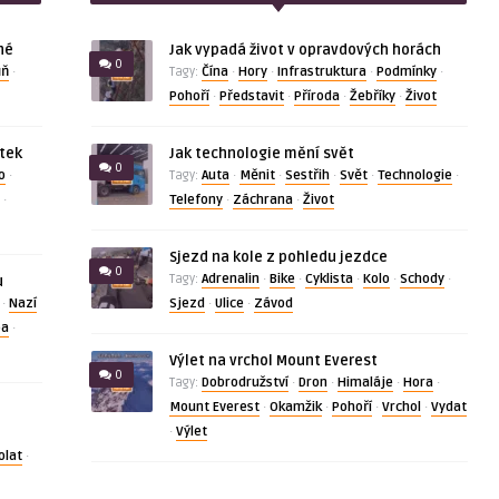
né
Jak vypadá život v opravdových horách
0
ůň
Čína
Hory
Infrastruktura
Podmínky
·
Tagy:
·
·
·
·
Pohoří
Představit
Příroda
Žebříky
Život
·
·
·
·
ítek
Jak technologie mění svět
0
o
Auta
Měnit
Sestřih
Svět
Technologie
·
Tagy:
·
·
·
·
·
Telefony
Záchrana
Život
·
·
·
Sjezd na kole z pohledu jezdce
0
Adrenalin
Bike
Cyklista
Kolo
Schody
Tagy:
·
·
·
·
·
u
Nazí
Sjezd
Ulice
Závod
·
·
·
ba
·
Výlet na vrchol Mount Everest
0
Dobrodružství
Dron
Himaláje
Hora
Tagy:
·
·
·
·
Mount Everest
Okamžik
Pohoří
Vrchol
Vydat
·
·
·
·
Výlet
·
olat
·