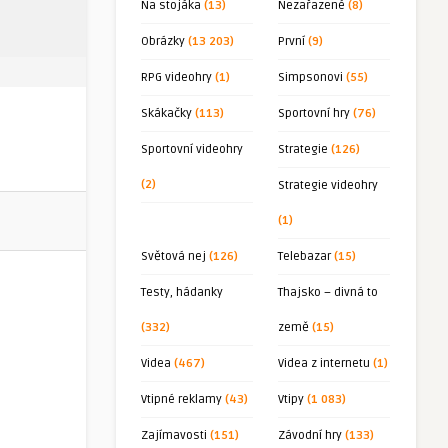
Na stojáka
(13)
Nezařazené
(8)
Obrázky
(13 203)
První
(9)
RPG videohry
(1)
Simpsonovi
(55)
Skákačky
(113)
Sportovní hry
(76)
Sportovní videohry
Strategie
(126)
(2)
Strategie videohry
(1)
Světová nej
(126)
Telebazar
(15)
Testy, hádanky
Thajsko – divná to
(332)
země
(15)
Videa
(467)
Videa z internetu
(1)
Vtipné reklamy
(43)
Vtipy
(1 083)
Zajímavosti
(151)
Závodní hry
(133)