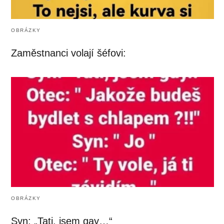
OBRÁZKY
Zaměstnanci volají šéfovi:
OBRÁZKY
Syn: „Tati, jsem gay…“