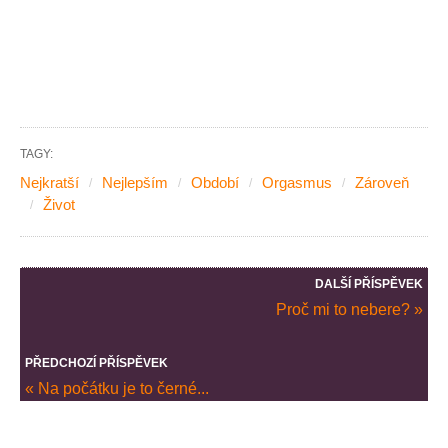
TAGY:
Nejkratší
Nejlepším
Období
Orgasmus
Zároveň
Život
DALŠÍ PŘÍSPĚVEK
Proč mi to nebere? »
PŘEDCHOZÍ PŘÍSPĚVEK
« Na počátku je to černé...