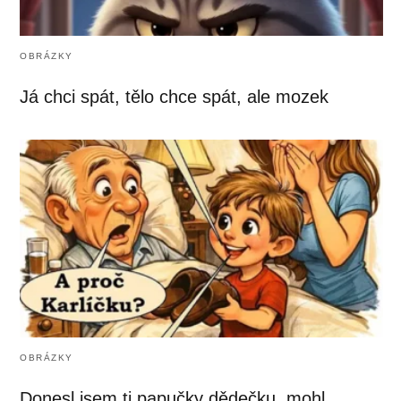
OBRÁZKY
Já chci spát, tělo chce spát, ale mozek
OBRÁZKY
Donesl jsem ti papučky dědečku, mohl