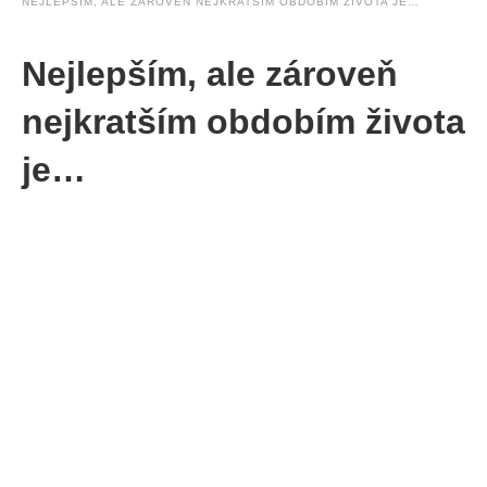
NEJLEPŠÍM, ALE ZÁROVEŇ NEJKRATŠÍM OBDOBÍM ŽIVOTA JE…
Nejlepším, ale zároveň
nejkratším obdobím života
je…