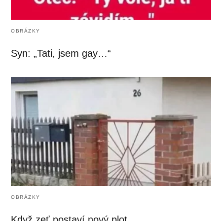
OBRÁZKY
Syn: „Tati, jsem gay…“
OBRÁZKY
Když zeť postaví nový plot