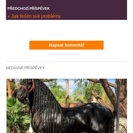
PŘEDCHOZÍ PŘÍSPĚVEK
« Jak řeším své problémy
Napsat komentář
NEDÁVNÉ PŘÍSPĚVKY