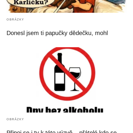
OBRÁZKY
Donesl jsem ti papučky dědečku, mohl
OBRÁZKY
Připoj se i ty k této výzvě – přátelé kdo se