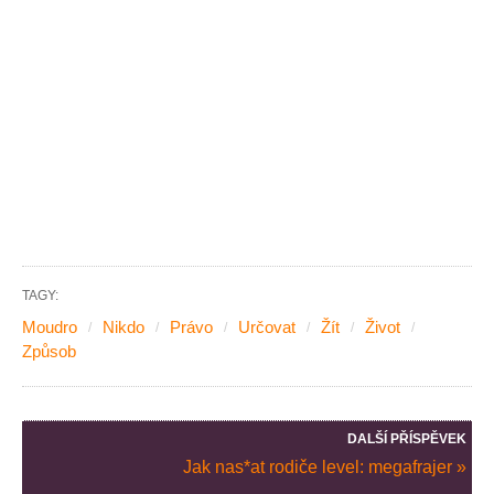
TAGY:
Moudro
Nikdo
Právo
Určovat
Žít
Život
Způsob
DALŠÍ PŘÍSPĚVEK
Jak nas*at rodiče level: megafrajer »