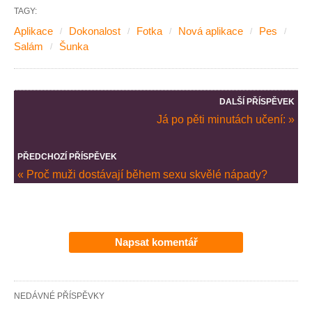
TAGY:
Aplikace
Dokonalost
Fotka
Nová aplikace
Pes
Salám
Šunka
DALŠÍ PŘÍSPĚVEK
Já po pěti minutách učení: »
PŘEDCHOZÍ PŘÍSPĚVEK
« Proč muži dostávají během sexu skvělé nápady?
Napsat komentář
NEDÁVNÉ PŘÍSPĚVKY