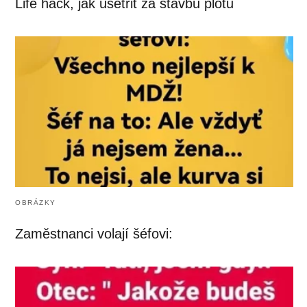
Life hack, jak ušetřit za stavbu plotu
OBRÁZKY
Zaměstnanci volají šéfovi: