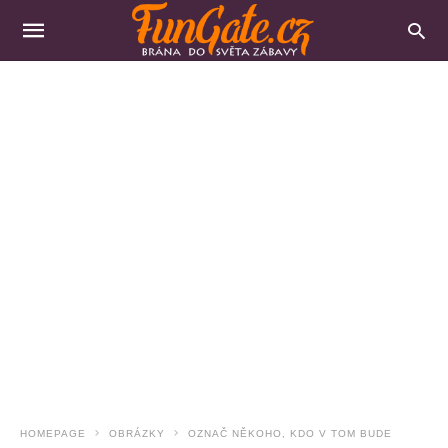
HOMEPAGE
OBRÁZKY
OZNAČ NĚKOHO, KDO V TOM BUDE