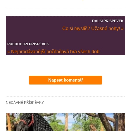
DALŠÍ PŘÍSPĚVEK
Co si myslíš? Úžasné nohy! »
PŘEDCHOZÍ PŘÍSPĚVEK
« Nejprodávanější počítačová hra všech dob
Napsat komentář
NEDÁVNÉ PŘÍSPĚVKY