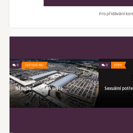
Pro přidávání ko
0
SVĚTOVÁ NEJ
0
VTIPY
Největší letiště na světě
Sexuální potř