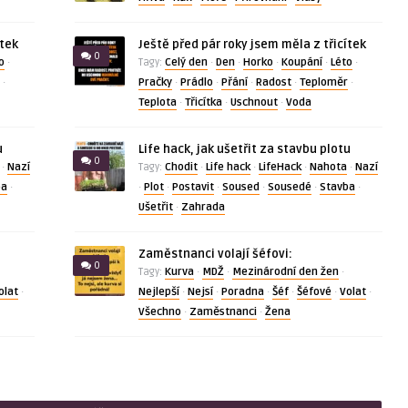
ítek
Ještě před pár roky jsem měla z třicítek
0
o
Celý den
Den
Horko
Koupání
Léto
·
Tagy:
·
·
·
·
·
Pračky
Prádlo
Přání
Radost
Teploměr
·
·
·
·
·
·
Teplota
Třicítka
Uschnout
Voda
·
·
·
u
Life hack, jak ušetřit za stavbu plotu
0
Nazí
Chodit
Life hack
LifeHack
Nahota
Nazí
·
Tagy:
·
·
·
·
ba
Plot
Postavit
Soused
Sousedé
Stavba
·
·
·
·
·
·
·
Ušetřit
Zahrada
·
Zaměstnanci volají šéfovi:
0
Kurva
MDŽ
Mezinárodní den žen
Tagy:
·
·
·
olat
Nejlepší
Nejsí
Poradna
Šéf
Šéfové
Volat
·
·
·
·
·
·
·
Všechno
Zaměstnanci
Žena
·
·