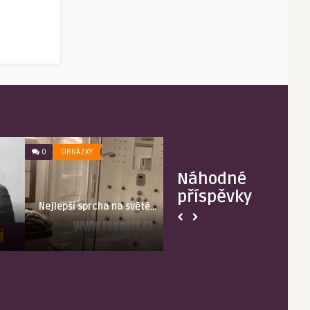
0
OBRÁZKY
0
OBRÁZKY
Náhodné
příspěvky
Nejlepší sprcha na světě…
Dubai vs Slov