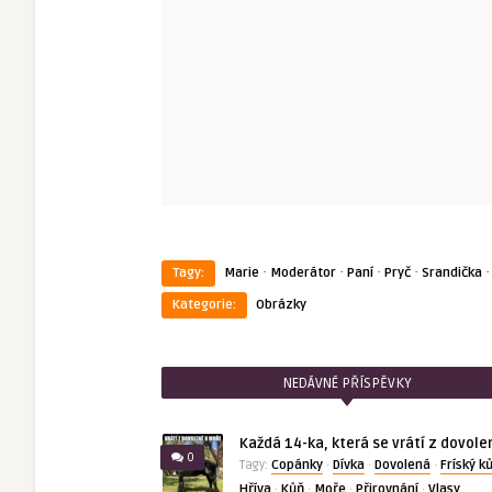
·
·
·
·
Tagy:
Marie
Moderátor
Paní
Pryč
Srandička
Kategorie:
Obrázky
NEDÁVNÉ PŘÍSPĚVKY
Každá 14-ka, která se vrátí z dovole
0
Copánky
Dívka
Dovolená
Fríský k
Tagy:
·
·
·
Hříva
Kůň
Moře
Přirovnání
Vlasy
·
·
·
·