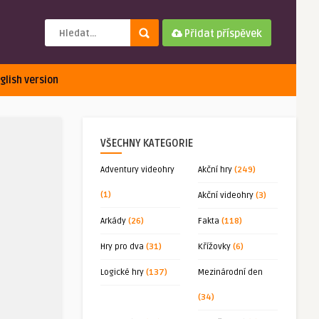
Přidat příspěvek
glish version
VŠECHNY KATEGORIE
Adventury videohry
Akční hry
(249)
(1)
Akční videohry
(3)
Arkády
(26)
Fakta
(118)
Hry pro dva
(31)
Křížovky
(6)
Logické hry
(137)
Mezinárodní den
(34)