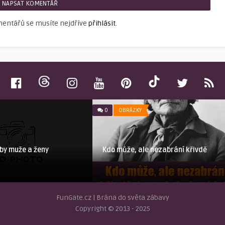
NAPSAT KOMENTÁŘ
mentářů se musíte nejdříve
přihlásit
.
0
OBRÁZKY
eby muže a ženy
Kdo může, ale nezabrání křivdě
FunGate.cz | Brána do světa zábavy
Copyright © 2013 - 2025