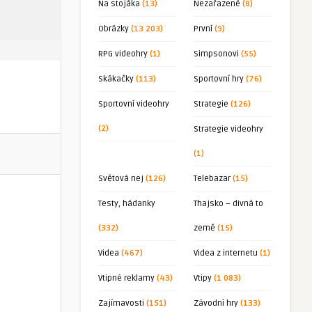
Na stojáka
(13)
Nezařazené
(8)
Obrázky
(13 203)
První
(9)
RPG videohry
(1)
Simpsonovi
(55)
Skákačky
(113)
Sportovní hry
(76)
Sportovní videohry
Strategie
(126)
(2)
Strategie videohry
(1)
Světová nej
(126)
Telebazar
(15)
Testy, hádanky
Thajsko – divná to
(332)
země
(15)
Videa
(467)
Videa z internetu
(1)
Vtipné reklamy
(43)
Vtipy
(1 083)
Zajímavosti
(151)
Závodní hry
(133)