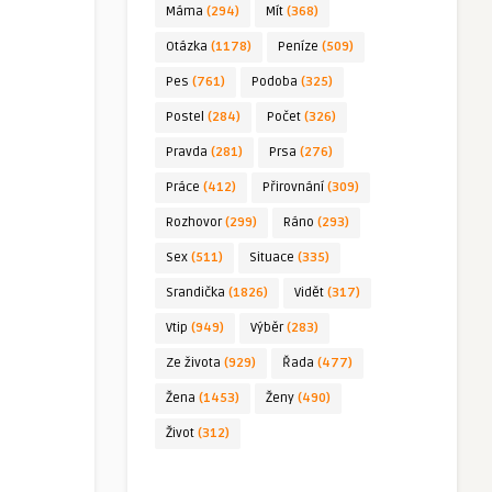
Máma
(294)
Mít
(368)
Otázka
(1178)
Peníze
(509)
Pes
(761)
Podoba
(325)
Postel
(284)
Počet
(326)
Pravda
(281)
Prsa
(276)
Práce
(412)
Přirovnání
(309)
Rozhovor
(299)
Ráno
(293)
Sex
(511)
Situace
(335)
Srandička
(1826)
Vidět
(317)
Vtip
(949)
Výběr
(283)
Ze života
(929)
Řada
(477)
Žena
(1453)
Ženy
(490)
Život
(312)