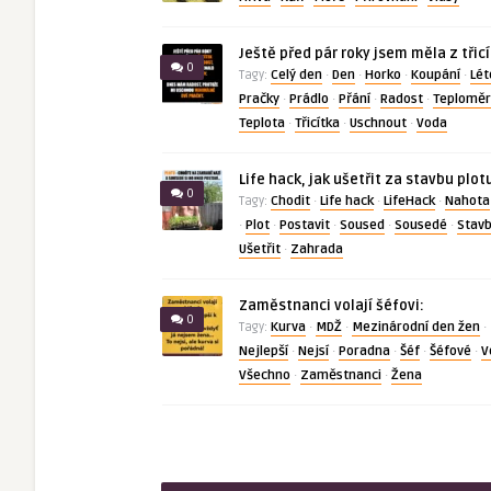
Ještě před pár roky jsem měla z třic
0
Celý den
Den
Horko
Koupání
Lét
Tagy:
·
·
·
·
Pračky
Prádlo
Přání
Radost
Teploměr
·
·
·
·
Teplota
Třicítka
Uschnout
Voda
·
·
·
Life hack, jak ušetřit za stavbu plot
0
Chodit
Life hack
LifeHack
Nahota
Tagy:
·
·
·
Plot
Postavit
Soused
Sousedé
Stav
·
·
·
·
·
Ušetřit
Zahrada
·
Zaměstnanci volají šéfovi:
0
Kurva
MDŽ
Mezinárodní den žen
Tagy:
·
·
·
Nejlepší
Nejsí
Poradna
Šéf
Šéfové
V
·
·
·
·
·
Všechno
Zaměstnanci
Žena
·
·