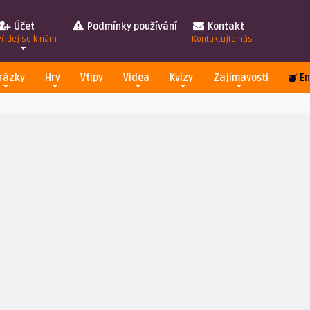
Účet
Podmínky používání
Kontakt
Přidej se k nám
Kontaktujte nás
rázky
Hry
Vtipy
Videa
Kvízy
Zajímavosti
En