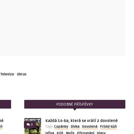
·
·
Televize
Ubrus
PODOBNÉ PŘÍSPĚVKY
né
Každá 14-ka, která se vrátí z dovolené
0
ůň
Copánky
Dívka
Dovolená
Fríský kůň
·
Tagy:
·
·
·
·
Hříva
Kůň
Moře
Přirovnání
Vlasy
·
·
·
·