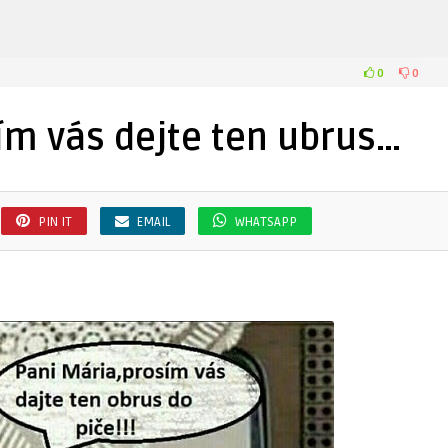
0
0
ím vás dejte ten ubrus…
PIN IT
EMAIL
WHATSAPP