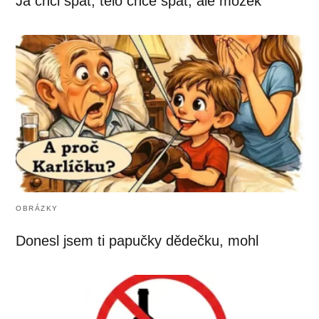
Já chci spát, tělo chce spát, ale mozek
OBRÁZKY
Donesl jsem ti papučky dědečku, mohl