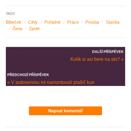
TAGY:
Blbeček
Cihly
Pořádně
Práce
Prosba
Stavba
Žena
Zpotit
DALŠÍ PŘÍSPĚVEK
Kolik si asi bere na sto? »
PŘEDCHOZÍ PŘÍSPĚVEK
« V autoservisu mi namontovali plašič kun
Napsat komentář