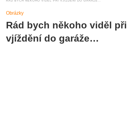
RÁD BYCH NĚKOHO VIDĚL PŘI VJÍŽDĚNÍ DO GARÁŽE…
Obrázky
Rád bych někoho viděl při
vjíždění do garáže…