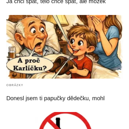
Já chci spát, tělo chce spát, ale mozek
OBRÁZKY
Donesl jsem ti papučky dědečku, mohl