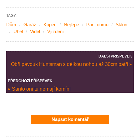
TAGY:
Dům
Garáž
Kopec
Nejlépe
Paní domu
Sklon
Uhel
Viděl
Vjíždění
DALŠÍ PŘÍSPĚVEK
Obří pavouk Huntsman s délkou nohou až 30cm patří »
PŘEDCHOZÍ PŘÍSPĚVEK
« Santo oni tu nemají komín!
Napsat komentář