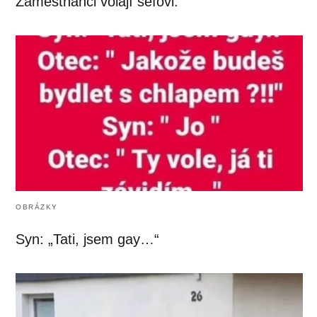
Zaměstnanci volají šéfovi:
OBRÁZKY
Syn: „Tati, jsem gay…“