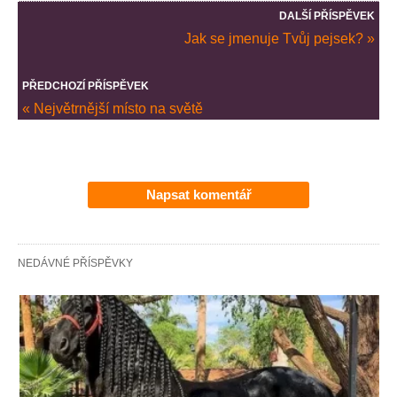
DALŠÍ PŘÍSPĚVEK
Jak se jmenuje Tvůj pejsek? »
PŘEDCHOZÍ PŘÍSPĚVEK
« Největrnější místo na světě
Napsat komentář
NEDÁVNÉ PŘÍSPĚVKY