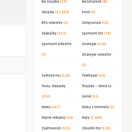
Na stojáka
(13)
Nezařazené
(8)
Obrázky
(13 203)
První
(9)
RPG videohry
(1)
Simpsonovi
(55)
Skákačky
(113)
Sportovní hry
(76)
Sportovní videohry
Strategie
(126)
(2)
Strategie videohry
(1)
Světová nej
(126)
Telebazar
(15)
Testy, hádanky
Thajsko – divná to
(332)
země
(15)
Videa
(467)
Videa z internetu
(1)
Vtipné reklamy
(43)
Vtipy
(1 083)
Zajímavosti
(151)
Závodní hry
(133)