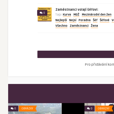
Zaměstnanci volají šéfovi:
0
Kurva
MDŽ
Mezinárodní den žen
Tagy:
·
·
·
Nejlepší
Nejsí
Poradna
Šéf
Šéfové
V
·
·
·
·
·
Všechno
Zaměstnanci
Žena
·
·
Pro přidávání ko
0
OBRÁZKY
0
OBRÁZKY