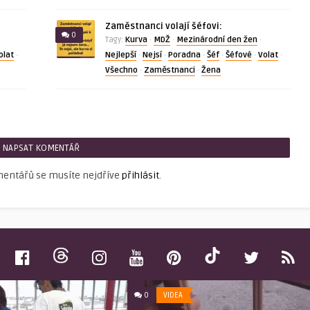
Zaměstnanci volají šéfovi:
0
Kurva
MDŽ
Mezinárodní den žen
Tagy:
·
·
·
olat
Nejlepší
Nejsí
Poradna
Šéf
Šéfové
Volat
·
·
·
·
·
·
·
Všechno
Zaměstnanci
Žena
·
·
NAPSAT KOMENTÁŘ
mentářů se musíte nejdříve
přihlásit
.
0
VIDEA