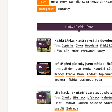
·
·
·
·
·
Tagy:
Hora
Hory
Kamzík
Koza
Kozoroh
Koz
Kategorie:
Obrázky
NEDÁVNÉ PŘÍSPĚVKY
Každá 14-ka, která se vrátí z dovole
0
Copánky
Dívka
Dovolená
Fríský k
Tagy:
·
·
·
Hříva
Kůň
Moře
Přirovnání
Vlasy
·
·
·
·
Ještě před pár roky jsem měla z třic
0
Celý den
Den
Horko
Koupání
Lét
Tagy:
·
·
·
·
Pračky
Prádlo
Přání
Radost
Teploměr
·
·
·
·
Teplota
Třicítka
Uschnout
Voda
·
·
·
Life hack, jak ušetřit za stavbu plot
0
Chodit
Life hack
LifeHack
Nahota
Tagy:
·
·
·
Plot
Postavit
Soused
Sousedé
Stav
·
·
·
·
·
Ušetřit
Zahrada
·