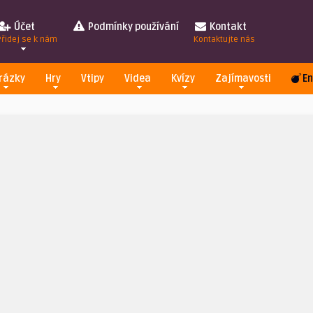
Účet
Podmínky používání
Kontakt
Přidej se k nám
Kontaktujte nás
rázky
Hry
Vtipy
Videa
Kvízy
Zajímavosti
En