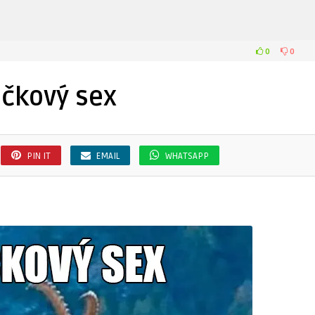
0
0
ičkový sex
PIN IT
EMAIL
WHATSAPP