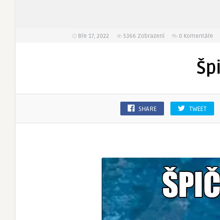
Bře 17, 2022
5366
Zobrazení
0 Komentáře
Šp
SHARE
TWEET