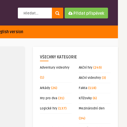
Přidat příspěvek
glish version
VŠECHNY KATEGORIE
Adventury videohry
Akční hry
(249)
(1)
Akční videohry
(3)
Arkády
(26)
Fakta
(118)
Hry pro dva
(31)
Křížovky
(6)
Logické hry
(137)
Mezinárodní den
(34)