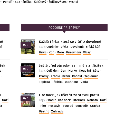
·
·
·
·
·
·
y
Pohoří
Sex
Špička
Špičkový
Špičkový sex
Vrchol
PODOBNÉ PŘÍSPĚVKY
né
Každá 14-ka, která se vrátí z dovolené
0
ůň
Copánky
Dívka
Dovolená
Fríský kůň
·
Tagy:
·
·
·
·
Hříva
Kůň
Moře
Přirovnání
Vlasy
·
·
·
·
ítek
Ještě před pár roky jsem měla z třicítek
0
o
Celý den
Den
Horko
Koupání
Léto
·
Tagy:
·
·
·
·
·
Pračky
Prádlo
Přání
Radost
Teploměr
·
·
·
·
·
·
Teplota
Třicítka
Uschnout
Voda
·
·
·
u
Life hack, jak ušetřit za stavbu plotu
0
Nazí
Chodit
Life hack
LifeHack
Nahota
Nazí
·
Tagy:
·
·
·
·
ba
Plot
Postavit
Soused
Sousedé
Stavba
·
·
·
·
·
·
·
Ušetřit
Zahrada
·