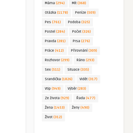
Máma
(294)
Mít
(368)
Otázka
(1178)
Peníze
(509)
Pes
(761)
Podoba
(325)
Postel
(284)
Počet
(326)
Pravda
(281)
Prsa
(276)
Práce
(412)
Přirovnání
(309)
Rozhovor
(299)
Ráno
(293)
Sex
(511)
Situace
(335)
Srandička
(1826)
Vidět
(317)
Vtip
(949)
Výběr
(283)
Ze života
(929)
Řada
(477)
Žena
(1453)
Ženy
(490)
Život
(312)