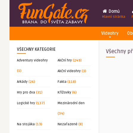
Domů
Hlavní stránka
Videohry
Ob
VŠECHNY KATEGORIE
Všechny př
Adventury videohry
Akční hry
(249)
(1)
Akční videohry
(3)
Arkády
(26)
Fakta
(118)
Hry pro dva
(31)
Křížovky
(6)
Logické hry
(137)
Mezinárodní den
(34)
Na stojáka
(13)
Nezařazené
(8)