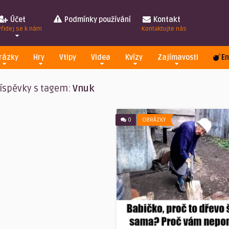
Účet
Podmínky používání
Kontakt
Přidej se k nám
Kontaktujte nás
rázky
Hry
Vtipy
Videa
Kvízy
Zajímavosti
En
íspěvky s tagem:
Vnuk
0
OBRÁZKY