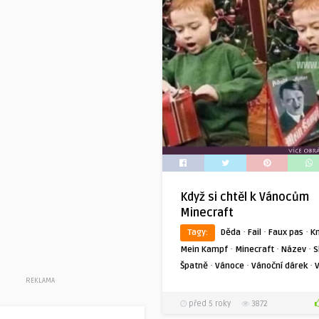
Když si chtěl k Vánocům
Minecraft
·
·
·
Tagy:
Děda
Fail
Faux pas
K
·
·
·
Mein Kampf
Minecraft
Název
S
·
·
·
Špatně
Vánoce
Vánoční dárek
REKLAMA
před 5 roky
3872