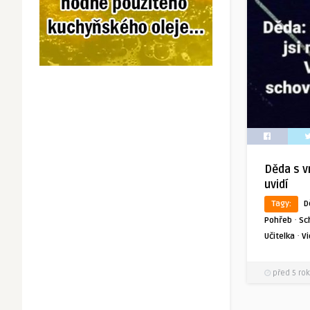
Děda s v
uvidí
Tagy:
D
·
Pohřeb
Sc
·
Učitelka
Vi
před 5 rok