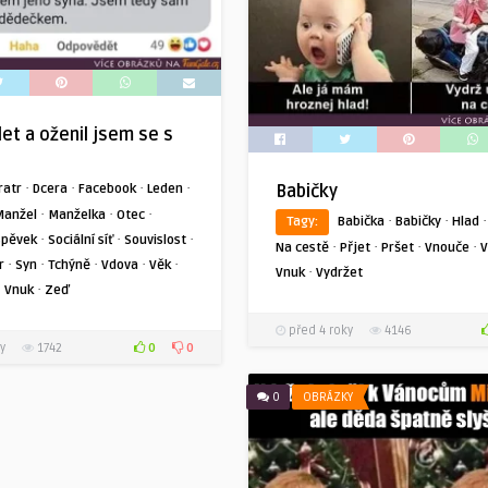
let a oženil jsem se s
·
·
·
·
Babičky
ratr
Dcera
Facebook
Leden
·
·
·
Manžel
Manželka
Otec
·
·
Tagy:
Babička
Babičky
Hlad
·
·
·
spěvek
Sociální síť
Souvislost
·
·
·
·
Na cestě
Přjet
Pršet
Vnouče
V
·
·
·
·
·
r
Syn
Tchýně
Vdova
Věk
·
Vnuk
Vydržet
·
·
Vnuk
Zeď
před 4 roky
4146
0
0
y
1742
0
OBRÁZKY