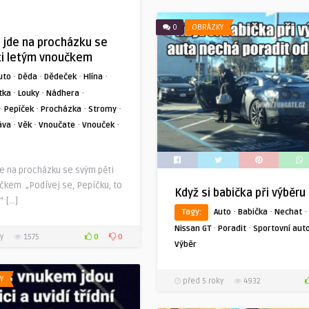
0
OBRÁZKY
jde na procházku se
ti letým vnoučkem
·
·
·
·
uto
Děda
Dědeček
Hlína
·
·
·
tka
Louky
Nádhera
·
·
·
·
Pepíček
Procházka
Stromy
·
·
·
·
áva
Věk
Vnoučate
Vnouček
e na procházku se svým pěti
čkem. „Podívej se, Pepíčku, to
Když si babička při výběru
“ […]
·
·
·
Tagy:
Auto
Babička
Nechat
·
·
Nissan GT
Poradit
Sportovní aut
0
0
y
1575
Výběr
Y
před 5 roky
4932