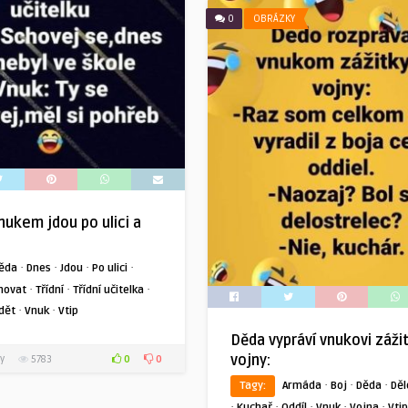
0
OBRÁZKY
nukem jdou po ulici a
·
·
·
·
ěda
Dnes
Jdou
Po ulici
·
·
·
hovat
Třídní
Třídní učitelka
·
·
dět
Vnuk
Vtip
Děda vypráví vnukovi záži
vojny:
0
0
y
5783
·
·
·
Tagy:
Armáda
Boj
Děda
Děl
·
·
·
·
·
Kuchař
Oddíl
Vnuk
Vojna
Vtip