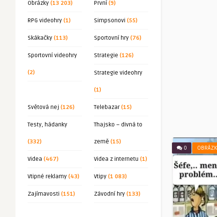
Obrázky
(13 203)
První
(9)
RPG videohry
(1)
Simpsonovi
(55)
Skákačky
(113)
Sportovní hry
(76)
Sportovní videohry
Strategie
(126)
(2)
Strategie videohry
(1)
Světová nej
(126)
Telebazar
(15)
Testy, hádanky
Thajsko – divná to
(332)
země
(15)
0
OBRÁZK
Videa
(467)
Videa z internetu
(1)
Vtipné reklamy
(43)
Vtipy
(1 083)
Zajímavosti
(151)
Závodní hry
(133)