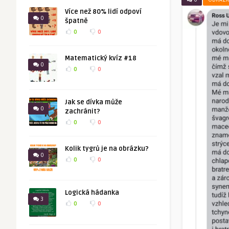
Více než 80% lidí odpoví
0
špatně
0
0
Matematický kvíz #18
0
0
0
Jak se dívka může
0
zachránit?
0
0
Kolik tygrů je na obrázku?
0
0
0
Logická hádanka
3
0
0