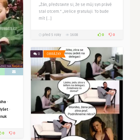
„Žán, představte si, že se můj syn právě
stal otcem.“ „Velice gratuluji. To bude
mít […]
0
0
před 5 roky
1608
0
OBRÁZKY
·
niha
·
lyšet
Vnuk
0
0