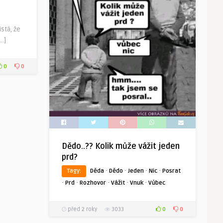
istá, že
[…]
0
0
Dědo..?? Kolik může vážit jeden
prd?
·
·
·
·
Tagy:
Děda
Dědo
Jeden
Nic
Posrat
·
·
·
·
·
Prd
Rozhovor
Vážit
Vnuk
Vůbec
0
0
před 2 roky
3033