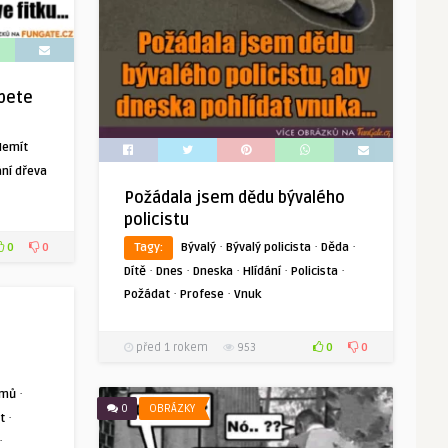
ípete
Nemít
ání dřeva
Požádala jsem dědu bývalého
policistu
·
·
·
Tagy:
Bývalý
Bývalý policista
Děda
0
0
·
·
·
·
·
Dítě
Dnes
Dneska
Hlídání
Policista
·
·
Požádat
Profese
Vnuk
0
0
před 1 rokem
953
·
mů
0
OBRÁZKY
·
t
·