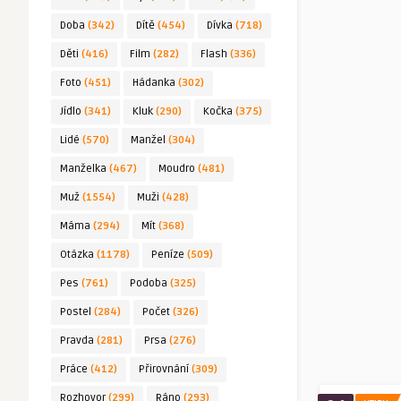
Doba
(342)
Dítě
(454)
Dívka
(718)
Děti
(416)
Film
(282)
Flash
(336)
Foto
(451)
Hádanka
(302)
Jídlo
(341)
Kluk
(290)
Kočka
(375)
Lidé
(570)
Manžel
(304)
Manželka
(467)
Moudro
(481)
Muž
(1554)
Muži
(428)
Máma
(294)
Mít
(368)
Otázka
(1178)
Peníze
(509)
Pes
(761)
Podoba
(325)
Postel
(284)
Počet
(326)
Pravda
(281)
Prsa
(276)
Práce
(412)
Přirovnání
(309)
Rozhovor
(299)
Ráno
(293)