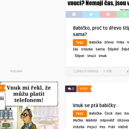
Babičko, proč to dřevo št
sama?
·
·
·
Tagy:
Babička
Dřevo
Fitko
·
·
·
·
čas
Otázka
Sama
Štípání
Štíp
·
·
·
Štípat
Vnuci
Vnuk
před 9 měsíců
878
REKLAMA
Y
0
VTIPY
Vnuk se ptá babičky:
·
·
·
Tagy:
Babička
Čisté
Den
Do
·
·
·
Myčka
Nádobí
Odpověď
Olizova
·
·
·
·
Otázka
Pejsci
Pes
Ptát
Vážně