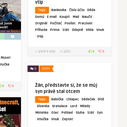
vtip
·
·
·
Tagy:
Bankovka
Číslo účtu
Děda
·
·
·
·
·
Domů
E-mail
Koupit
Mail
Naučit
·
·
·
·
Originál
Počítač
Posílat
Pracovat
·
·
·
·
·
Příhoda
Prima
Stát
Údajně
Vilda
Vnuk
·
Vtip
0
0
před 4 roky
2251
·
·
Muset
·
nučka
0
VTIPY
Žán, představte si, že se můj
0
0
syn právě stal otcem
·
·
·
Tagy:
Babička
Chlapec
Dědeček
Dítě
·
·
·
·
·
Dívenka
Gratulace
Lord
Milady
·
·
·
·
·
Miminko
Otec
Pohlaví
Sluha
Stát
Syn
·
·
·
Vnučka
Vnuk
Zeptat