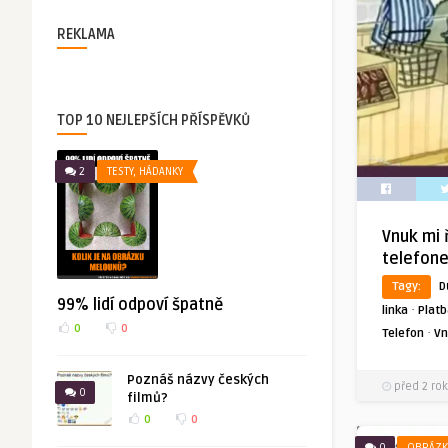
REKLAMA
TOP 10 NEJLEPŠÍCH PŘÍSPĚVKŮ
2
TESTY, HÁDANKY
Vnuk mi 
telefon
Tagy:
D
99% lidí odpoví špatně
·
linka
Platb
0
0
·
Telefon
Vn
Poznáš názvy českých
před 2 rok
0
filmů?
0
0
0
OBRÁZK