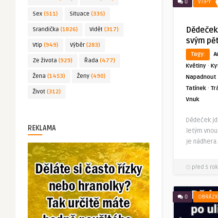
0
VTIPY
Sex
(511)
Situace
(335)
Dědeček 
Srandička
(1826)
Vidět
(317)
svým pě
Vtip
(949)
Výběr
(283)
Tagy:
A
Ze života
(929)
Řada
(477)
·
Květiny
Ky
Žena
(1453)
Ženy
(490)
Napadnout
·
Tatínek
Tr
Život
(312)
Vnuk
Dědeček jd
REKLAMA
letým vnou
je nádhera.
před 5 rok
0
OBRÁZK