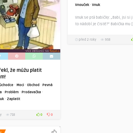
·
Vnouček
Vnuk
Vnuk se ptá babičky: „Babi, jsi si j
to nádobí je čisté?“ Babička mu 
před 2 roky
958
řekl, že můžu platit
em!
·
·
·
ůchodce
Moci
Obchod
Pevná
·
·
·
a
Problém
Prodavačka
·
uk
Zaplatit
0
0
y
718
Y