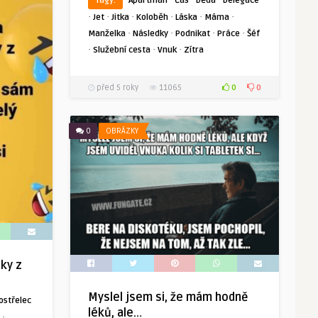
Tagy:
Apartmán
Čas
Děda
Delegace
·
·
·
·
·
·
Jet
Jitka
Koloběh
Láska
Máma
·
·
·
·
Manželka
Následky
Podnikat
Práce
Šéf
·
·
·
Služební cesta
Vnuk
Zítra
0
0
před 5 roky
11065
0
OBRÁZKY
tky z
Myslel jsem si, že mám hodně
ostřelec
léků, ale…
·