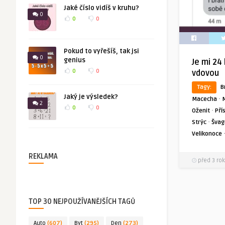
Jaké číslo vidíš v kruhu?
0
0
0
Pokud to vyřešíš, tak jsi
0
genius
Je mi 24 
0
0
vdovou
Tagy:
B
Jaký je výsledek?
·
Macecha
2
0
0
·
Oženit
Pří
·
Strýc
Švag
Velikonoce
REKLAMA
před 3 rok
TOP 30 NEJPOUŽÍVANĚJŠÍCH TAGŮ
Auto
(607)
Byt
(295)
Den
(273)