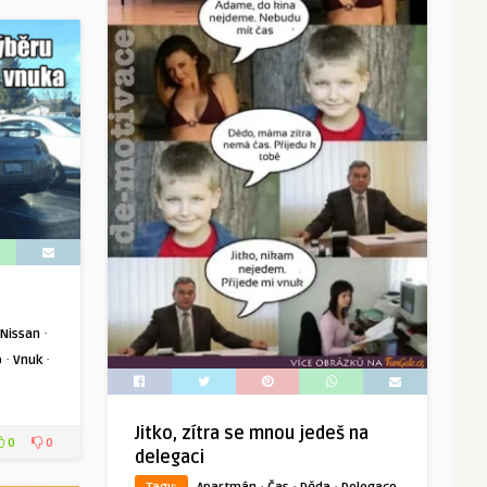
·
Nissan
·
·
o
Vnuk
Jitko, zítra se mnou jedeš na
0
0
delegaci
·
·
·