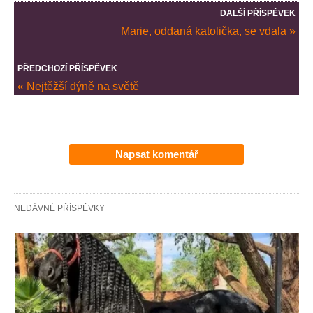
DALŠÍ PŘÍSPĚVEK
Marie, oddaná katolička, se vdala »
PŘEDCHOZÍ PŘÍSPĚVEK
« Nejtěžší dýně na světě
Napsat komentář
NEDÁVNÉ PŘÍSPĚVKY