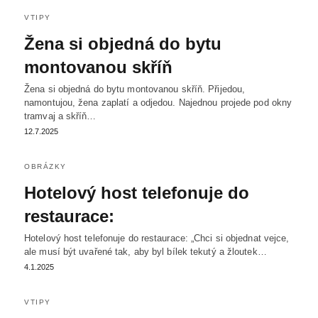
VTIPY
Žena si objedná do bytu
montovanou skříň
Žena si objedná do bytu montovanou skříň. Přijedou,
namontujou, žena zaplatí a odjedou. Najednou projede pod okny
tramvaj a skříň…
12.7.2025
OBRÁZKY
Hotelový host telefonuje do
restaurace:
Hotelový host telefonuje do restaurace: „Chci si objednat vejce,
ale musí být uvařené tak, aby byl bílek tekutý a žloutek…
4.1.2025
VTIPY