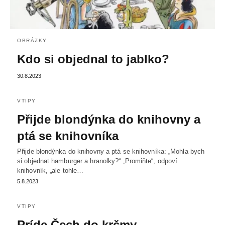
OBRÁZKY
Kdo si objednal to jablko?
30.8.2023
VTIPY
Přijde blondýnka do knihovny a
ptá se knihovníka
Přijde blondýnka do knihovny a ptá se knihovníka: „Mohla bych
si objednat hamburger a hranolky?“ „Promiňte“, odpoví
knihovník, „ale tohle…
5.8.2023
VTIPY
Príde Čech do krčmy