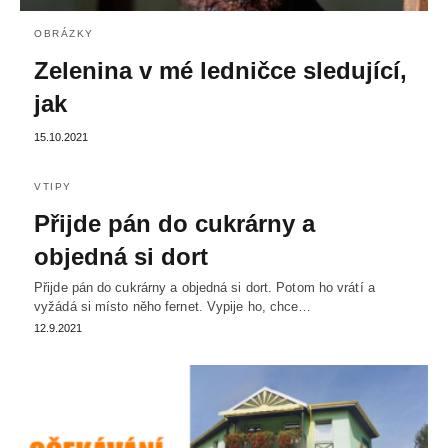
OBRÁZKY
Zelenina v mé ledničce sledující,
jak
15.10.2021
VTIPY
Přijde pán do cukrárny a
objedná si dort
Přijde pán do cukrárny a objedná si dort. Potom ho vrátí a
vyžádá si místo něho fernet. Vypije ho, chce…
12.9.2021