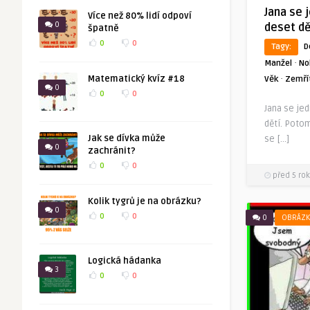
Jana se 
Více než 80% lidí odpoví
0
deset dě
špatně
0
0
Tagy:
D
·
Manžel
No
·
Matematický kvíz #18
Věk
Zemří
0
0
0
Jana se je
dětí. Poto
Jak se dívka může
se […]
0
zachránit?
0
0
před 5 rok
Kolik tygrů je na obrázku?
0
0
0
0
OBRÁZK
Logická hádanka
3
0
0