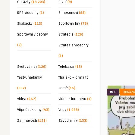
Obrázky
(13 203)
První
(9)
RPG videohry
(1)
Simpsonovi
(55)
Skákačky
(113)
Sportovní hry
(76)
Sportovní videohry
Strategie
(126)
(2)
Strategie videohry
(1)
Světová nej
(126)
Telebazar
(15)
Testy, hádanky
Thajsko – divná to
(332)
země
(15)
0
OBRÁZK
Videa
(467)
Videa z internetu
(1)
Vtipné reklamy
(43)
Vtipy
(1 083)
Zajímavosti
(151)
Závodní hry
(133)