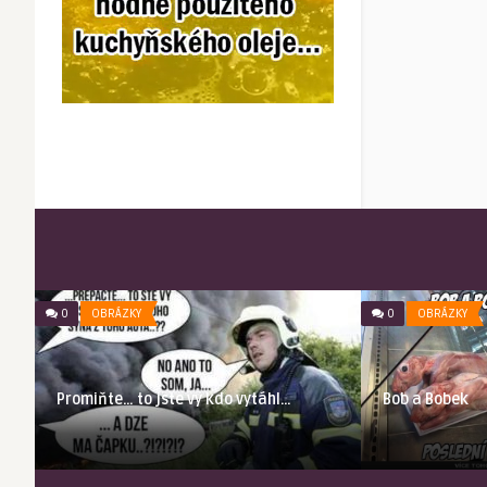
0
OBRÁZKY
0
OBRÁZKY
Bob a Bobek
Promiňte… to jste vy kdo vytáhl…