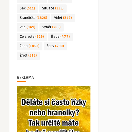
Sex
(511)
Situace
(335)
Srandička
(1826)
Vidět
(317)
Vtip
(949)
Výběr
(283)
Ze života
(929)
Řada
(477)
Žena
(1453)
Ženy
(490)
Život
(312)
REKLAMA