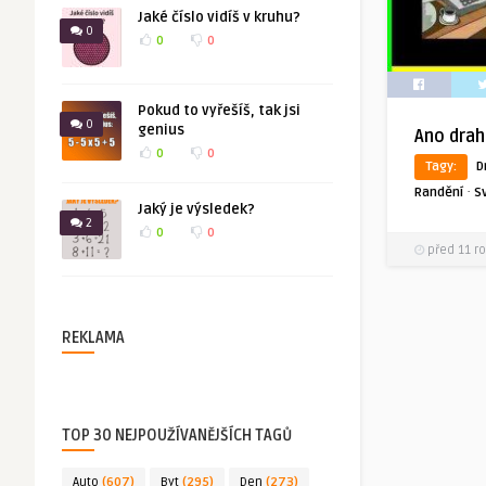
Jaké číslo vidíš v kruhu?
0
0
0
Pokud to vyřešíš, tak jsi
0
genius
Ano dra
0
0
Tagy:
D
·
Randění
S
Jaký je výsledek?
2
0
0
před 11 ro
REKLAMA
TOP 30 NEJPOUŽÍVANĚJŠÍCH TAGŮ
Auto
(607)
Byt
(295)
Den
(273)