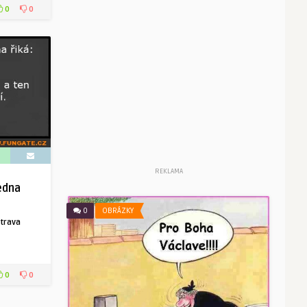
0
0
REKLAMA
edna
0
OBRÁZKY
trava
0
0