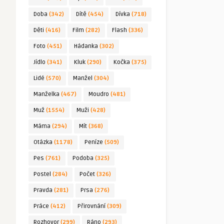
Doba
(342)
Dítě
(454)
Dívka
(718)
Děti
(416)
Film
(282)
Flash
(336)
Foto
(451)
Hádanka
(302)
Jídlo
(341)
Kluk
(290)
Kočka
(375)
Lidé
(570)
Manžel
(304)
Manželka
(467)
Moudro
(481)
Muž
(1554)
Muži
(428)
Máma
(294)
Mít
(368)
Otázka
(1178)
Peníze
(509)
Pes
(761)
Podoba
(325)
Postel
(284)
Počet
(326)
Pravda
(281)
Prsa
(276)
Práce
(412)
Přirovnání
(309)
Rozhovor
(299)
Ráno
(293)