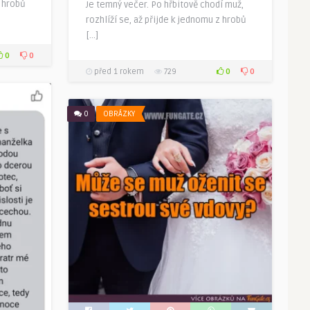
z hrobů
Je temný večer. Po hřbitově chodí muž,
rozhlíží se, až přijde k jednomu z hrobů
[…]
0
0
0
0
před 1 rokem
729
0
OBRÁZKY