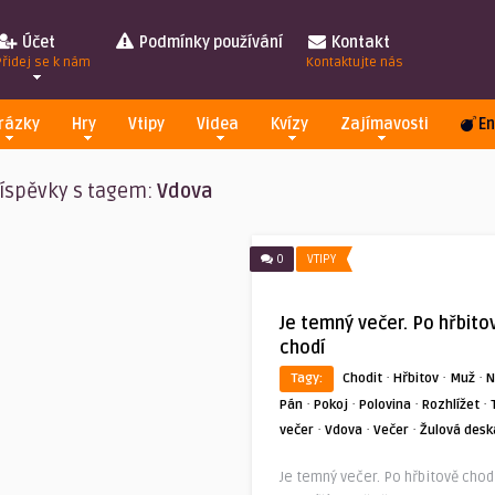
Účet
Podmínky používání
Kontakt
Přidej se k nám
Kontaktujte nás
rázky
Hry
Vtipy
Videa
Kvízy
Zajímavosti
En
íspěvky s tagem:
Vdova
0
VTIPY
Je temný večer. Po hřbito
chodí
·
·
·
Tagy:
Chodit
Hřbitov
Muž
N
·
·
·
·
Pán
Pokoj
Polovina
Rozhlížet
·
·
·
večer
Vdova
Večer
Žulová desk
Je temný večer. Po hřbitově chod