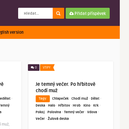
Přidat příspěvek
glish version
0
VTIPY
vě
Je temný večer. Po hřbitově
chodí muž
·
·
·
·
edělat
Tagy:
Chlapeček
Chodí muž
Dělat
·
·
·
·
·
·
Temný
Deska
Halo
Hřbitov
Hrob
Kino
Krk
·
·
·
·
a
Pokoj
Polovina
Temný večer
Vdova
·
Večer
Žulová deska
í muž,