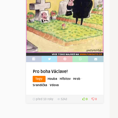
Pro boha Václave!
·
·
·
Tagy:
Houba
Hřbitov
Hrob
·
Srandička
Vdova
0
0
před 10 roky
5243