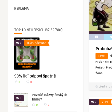
REKLAMA
TOP 10 NEJLEPŠÍCH PŘÍSPĚVKŮ
2
TESTY, HÁDANKY
Proboha!
Tagy:
A
·
Hrob
Jim 
·
Počet
Pro
Žena
99% lidí odpoví špatně
0
0
před 4 rok
Poznáš názvy českých
0
filmů?
0
VTIPY
0
0