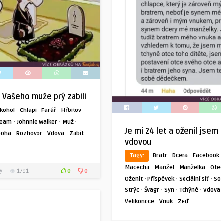
 Vašeho muže prý zabili
·
·
·
·
lkohol
Chlapi
Farář
Hřbitov
·
·
·
Beam
Johnnie Walker
Muž
Je mi 24 let a oženil jsem
·
·
·
·
boha
Rozhovor
Vdova
Zabít
vdovou
·
·
Tagy:
Bratr
Dcera
Facebook
·
·
·
Macecha
Manžel
Manželka
Ote
0
0
y
1791
·
·
·
Oženit
Příspěvek
Sociální síť
So
·
·
·
·
Strýc
Švagr
Syn
Tchýně
Vdova
·
·
Velikonoce
Vnuk
Zeď