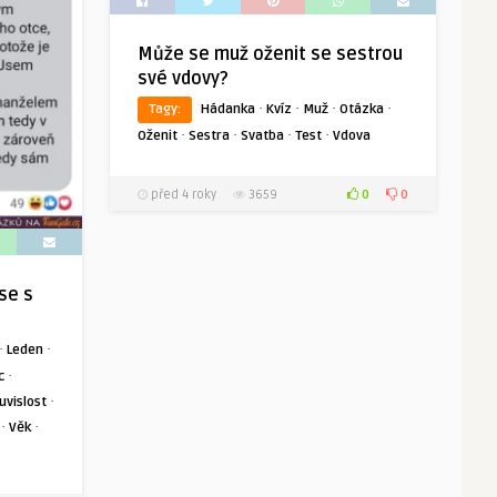
Může se muž oženit se sestrou
své vdovy?
·
·
·
·
Tagy:
Hádanka
Kvíz
Muž
Otázka
·
·
·
·
Oženit
Sestra
Svatba
Test
Vdova
0
0
před 4 roky
3659
 se s
·
·
Leden
·
c
·
uvislost
·
·
Věk