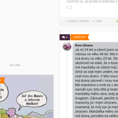
rozhlíží se, až přijde k jednomu 
[…]
před 1 rokem
490
0
OBRÁZKY
REKLAMA
Y