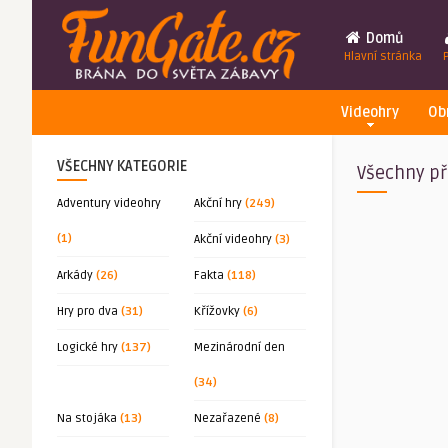
Domů
Hlavní stránka
Videohry
Ob
VŠECHNY KATEGORIE
Všechny př
Adventury videohry
Akční hry
(249)
(1)
Akční videohry
(3)
Arkády
(26)
Fakta
(118)
Hry pro dva
(31)
Křížovky
(6)
Logické hry
(137)
Mezinárodní den
(34)
Na stojáka
(13)
Nezařazené
(8)