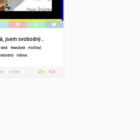
há, jsem svobodný…
·
·
·
rahá
Manželé
Počítač
·
vobodný
Vdova
0
0
ky
3785