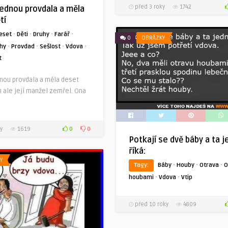
před 3 roky
1742
jednou provdala a měla
tí
·
·
·
·
eset
Děti
Druhy
Farář
0
OBRÁZKY
·
·
·
·
hy
Provdad
Sešlost
Vdova
t
dnou provdala a měla deset
m ale její manžel zemřel. Ona
0
0
y
1619
Potkají se dvě báby a ta j
říká:
Y
·
·
·
Tagy:
Báby
Houby
Otrava
O
·
·
houbami
Vdova
Vtip
před 10 roky
4809