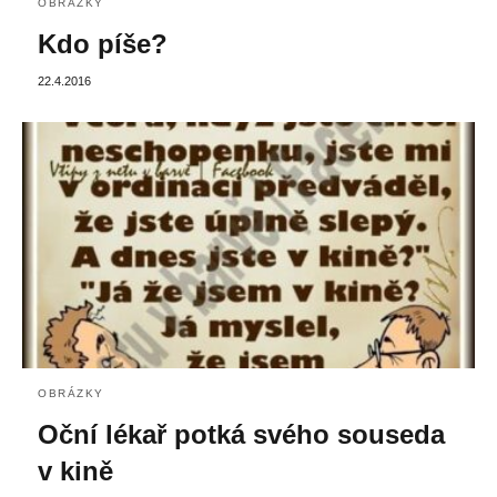
OBRÁZKY
Kdo píše?
22.4.2016
OBRÁZKY
Oční lékař potká svého souseda
v kině