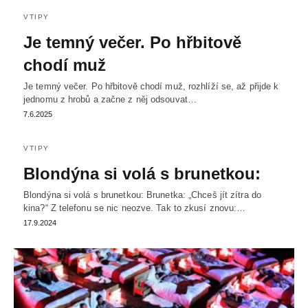
VTIPY
Je temný večer. Po hřbitově
chodí muž
Je temný večer. Po hřbitově chodí muž, rozhlíží se, až přijde k
jednomu z hrobů a začne z něj odsouvat…
7.6.2025
VTIPY
Blondýna si volá s brunetkou:
Blondýna si volá s brunetkou: Brunetka: „Chceš jít zítra do
kina?“ Z telefonu se nic neozve. Tak to zkusí znovu:…
17.9.2024