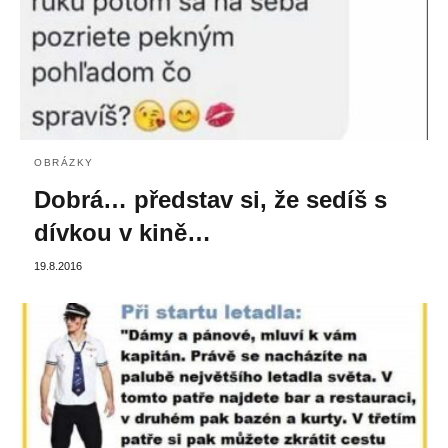
OBRÁZKY
Dobrá… představ si, že sedíš s
dívkou v kině…
19.8.2016