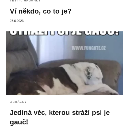
TESTY, HÁDANKY
Ví někdo, co to je?
27.6.2023
OBRÁZKY
Jediná věc, kterou stráží psi je
gauč!