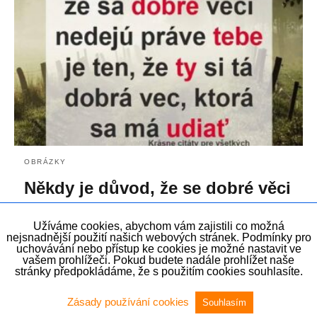
OBRÁZKY
Někdy je důvod, že se dobré věci
nedějí…
Užíváme cookies, abychom vám zajistili co možná
23.9.2019
nejsnadnější použití našich webových stránek. Podmínky pro
uchovávání nebo přístup ke cookies je možné nastavit ve
vašem prohlížeči. Pokud budete nadále prohlížet naše
stránky předpokládáme, že s použitím cookies souhlasíte.
Zásady používání cookies
Souhlasím