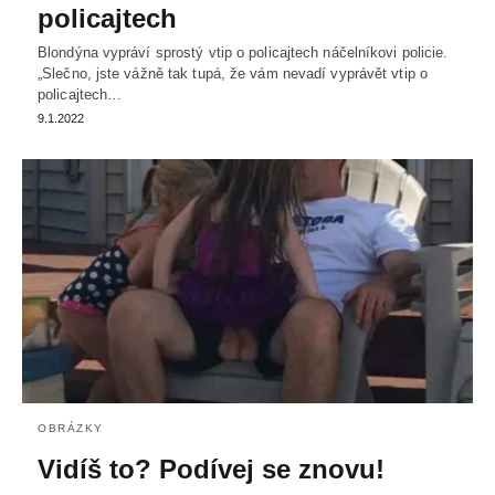
policajtech
Blondýna vypráví sprostý vtip o policajtech náčelníkovi policie.
„Slečno, jste vážně tak tupá, že vám nevadí vyprávět vtip o
policajtech…
9.1.2022
OBRÁZKY
Vidíš to? Podívej se znovu!