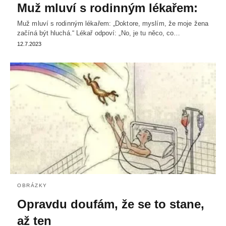
Muž mluví s rodinným lékařem:
Muž mluví s rodinným lékařem: „Doktore, myslím, že moje žena
začíná být hluchá.“ Lékař odpoví: „No, je tu něco, co…
12.7.2023
OBRÁZKY
Opravdu doufám, že se to stane,
až ten