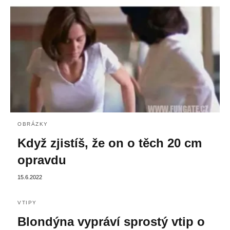
OBRÁZKY
Když zjistíš, že on o těch 20 cm
opravdu
15.6.2022
VTIPY
Blondýna vypráví sprostý vtip o