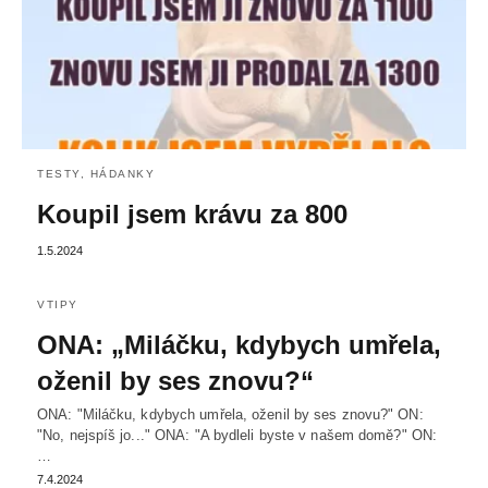
TESTY, HÁDANKY
Koupil jsem krávu za 800
1.5.2024
VTIPY
ONA: „Miláčku, kdybych umřela,
oženil by ses znovu?“
ONA: "Miláčku, kdybych umřela, oženil by ses znovu?" ON:
"No, nejspíš jo..." ONA: "A bydleli byste v našem domě?" ON:
…
7.4.2024