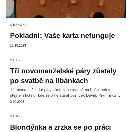
OBRÁZKY
Pokladní: Vaše karta nefunguje
12.10.2023
VTIPY
Tři novomanželské páry zůstaly
po svatbě na líbánkách
Tři novomanželské páry zůstaly po svatbě na líbánkách ve
stejném hotelu, kde se o ně staral poslíček David. První muž…
3.10.2023
VTIPY
Blondýnka a zrzka se po práci