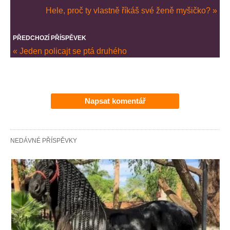
Hele, proč ty vlastně říkáš své ženě myšičko? »
PŘEDCHOZÍ PŘÍSPĚVEK
« Jeden policajt se ptá druhého
Napsat komentář
NEDÁVNÉ PŘÍSPĚVKY