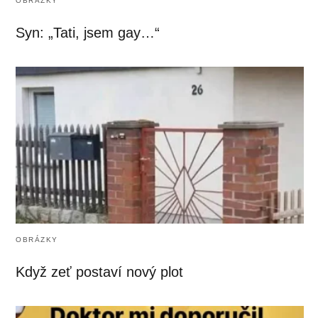
OBRÁZKY
Syn: „Tati, jsem gay…“
OBRÁZKY
Když zeť postaví nový plot