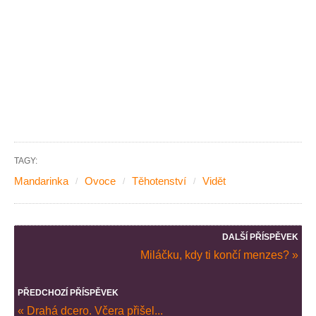
TAGY:
Mandarinka
Ovoce
Těhotenství
Vidět
DALŠÍ PŘÍSPĚVEK
Miláčku, kdy ti končí menzes? »
PŘEDCHOZÍ PŘÍSPĚVEK
« Drahá dcero. Včera přišel...