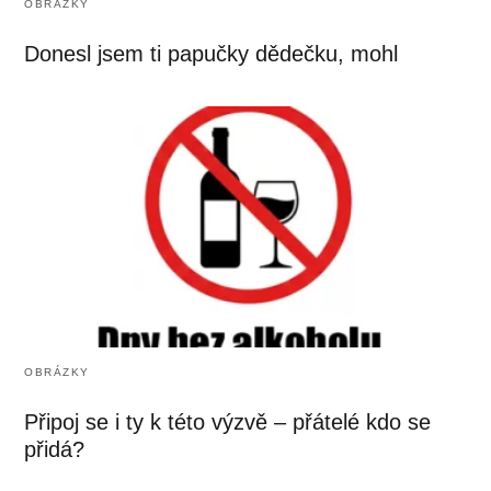
OBRÁZKY
Donesl jsem ti papučky dědečku, mohl
OBRÁZKY
Připoj se i ty k této výzvě – přátelé kdo se
přidá?