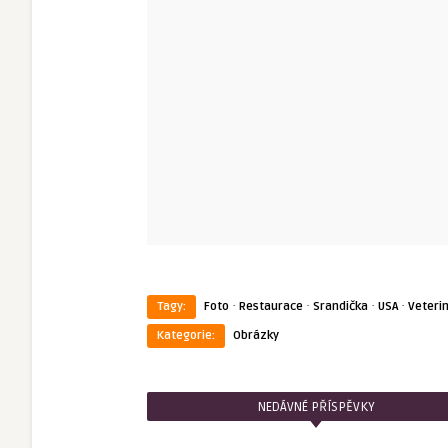
·
·
·
·
Tagy:
Foto
Restaurace
Srandička
USA
Veteri
Kategorie:
Obrázky
NEDÁVNÉ PŘÍSPĚVKY