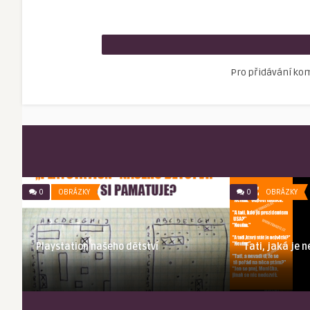
Pro přidávání ko
0
OBRÁZKY
0
OBRÁZKY
Tati, jaká je 
u
Playstation našeho dětství