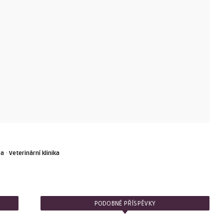
·
na
Veterinární klinika
PODOBNÉ PŘÍSPĚVKY