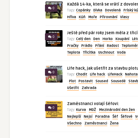
Každá 14-ka, která se vrátí z dovole
0
Copánky
Dívka
Dovolená
Fríský k
Tagy:
·
·
·
Hříva
Kůň
Moře
Přirovnání
Vlasy
·
·
·
·
Ještě před pár roky jsem měla z třic
0
Celý den
Den
Horko
Koupání
Lét
Tagy:
·
·
·
·
Pračky
Prádlo
Přání
Radost
Teploměr
·
·
·
·
Teplota
Třicítka
Uschnout
Voda
·
·
·
Life hack, jak ušetřit za stavbu plot
0
Chodit
Life hack
LifeHack
Nahota
Tagy:
·
·
·
Plot
Postavit
Soused
Sousedé
Stav
·
·
·
·
·
Ušetřit
Zahrada
·
Zaměstnanci volají šéfovi:
0
Kurva
MDŽ
Mezinárodní den žen
Tagy:
·
·
·
Nejlepší
Nejsí
Poradna
Šéf
Šéfové
V
·
·
·
·
·
Všechno
Zaměstnanci
Žena
·
·