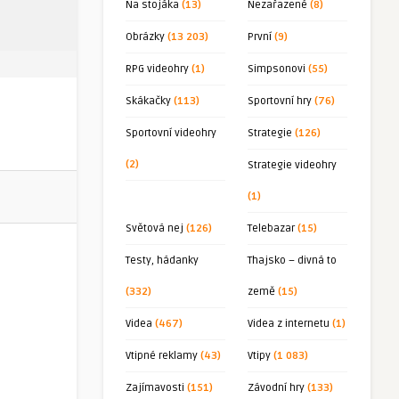
Na stojáka
(13)
Nezařazené
(8)
Obrázky
(13 203)
První
(9)
RPG videohry
(1)
Simpsonovi
(55)
Skákačky
(113)
Sportovní hry
(76)
Sportovní videohry
Strategie
(126)
(2)
Strategie videohry
(1)
Světová nej
(126)
Telebazar
(15)
Testy, hádanky
Thajsko – divná to
(332)
země
(15)
Videa
(467)
Videa z internetu
(1)
Vtipné reklamy
(43)
Vtipy
(1 083)
Zajímavosti
(151)
Závodní hry
(133)