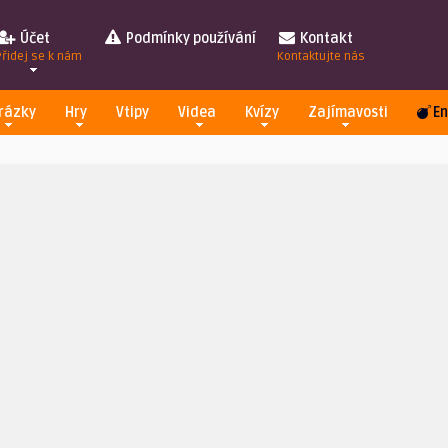
Účet
Podmínky používání
Kontakt
Přidej se k nám
Kontaktujte nás
rázky
Hry
Vtipy
Videa
Kvízy
Zajímavosti
En