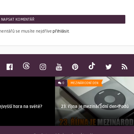
NAPSAT KOMENTÁŘ
mentářů se musíte nejdříve
přihlásit
.
0
MEZINÁRODNÍ DEN
nejvyšší hora na světě?
23. října je mezinárodní den iPodů