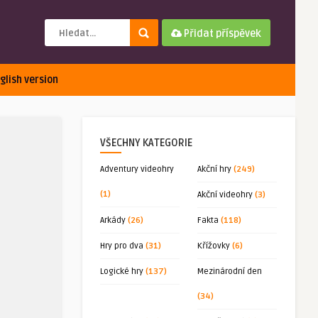
Přidat příspěvek
glish version
VŠECHNY KATEGORIE
Adventury videohry
Akční hry
(249)
(1)
Akční videohry
(3)
Arkády
(26)
Fakta
(118)
Hry pro dva
(31)
Křížovky
(6)
Logické hry
(137)
Mezinárodní den
(34)