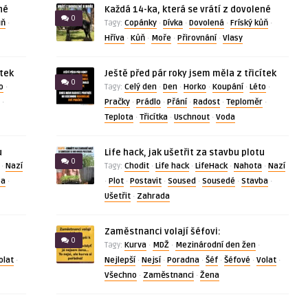
né
Každá 14-ka, která se vrátí z dovolené
0
ůň
Copánky
Dívka
Dovolená
Fríský kůň
·
Tagy:
·
·
·
·
Hříva
Kůň
Moře
Přirovnání
Vlasy
·
·
·
·
ítek
Ještě před pár roky jsem měla z třicítek
0
o
Celý den
Den
Horko
Koupání
Léto
·
Tagy:
·
·
·
·
·
Pračky
Prádlo
Přání
Radost
Teploměr
·
·
·
·
·
·
Teplota
Třicítka
Uschnout
Voda
·
·
·
u
Life hack, jak ušetřit za stavbu plotu
0
Nazí
Chodit
Life hack
LifeHack
Nahota
Nazí
·
Tagy:
·
·
·
·
ba
Plot
Postavit
Soused
Sousedé
Stavba
·
·
·
·
·
·
·
Ušetřit
Zahrada
·
Zaměstnanci volají šéfovi:
0
Kurva
MDŽ
Mezinárodní den žen
Tagy:
·
·
·
olat
Nejlepší
Nejsí
Poradna
Šéf
Šéfové
Volat
·
·
·
·
·
·
·
Všechno
Zaměstnanci
Žena
·
·