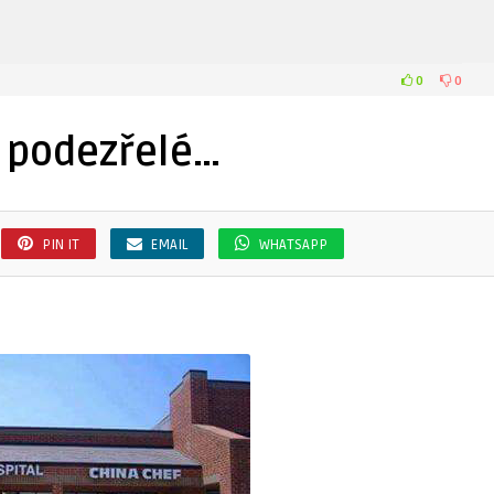
0
0
e podezřelé…
PIN IT
EMAIL
WHATSAPP