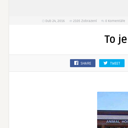
Dub 24, 2016
2105
Zobrazení
0 Komentáře
To j
SHARE
TWEET