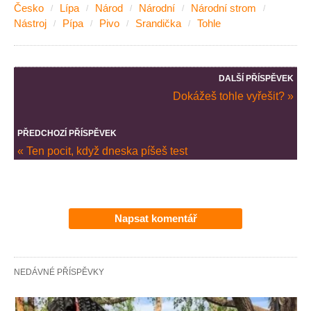
Česko
Lípa
Národ
Národní
Národní strom
Nástroj
Pípa
Pivo
Srandička
Tohle
DALŠÍ PŘÍSPĚVEK
Dokážeš tohle vyřešit? »
PŘEDCHOZÍ PŘÍSPĚVEK
« Ten pocit, když dneska píšeš test
Napsat komentář
NEDÁVNÉ PŘÍSPĚVKY