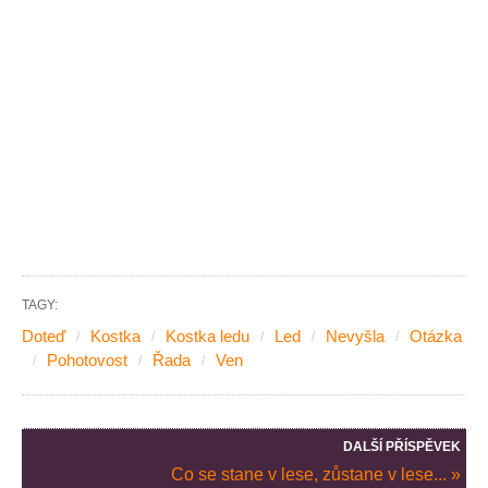
TAGY:
Doteď
Kostka
Kostka ledu
Led
Nevyšla
Otázka
Pohotovost
Řada
Ven
DALŠÍ PŘÍSPĚVEK
Co se stane v lese, zůstane v lese... »