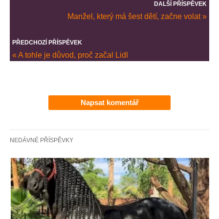
DALŠÍ PŘÍSPĚVEK
Manžel, který má šest dětí, začne volat »
PŘEDCHOZÍ PŘÍSPĚVEK
« A tohle je důvod, proč začal Lidl
Napsat komentář
NEDÁVNÉ PŘÍSPĚVKY