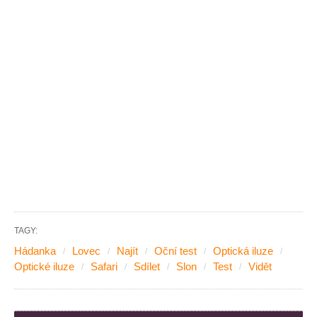
TAGY:
Hádanka
Lovec
Najít
Oční test
Optická iluze
Optické iluze
Safari
Sdílet
Slon
Test
Vidět