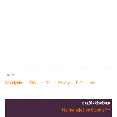
TAGY:
Blondýnky
Číňan
Děti
Plavky
Pláž
Víte
DALŠÍ PŘÍSPĚVEK
Nejmenuješ se Google? »