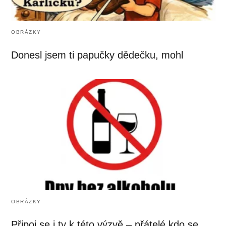
OBRÁZKY
Donesl jsem ti papučky dědečku, mohl
OBRÁZKY
Připoj se i ty k této výzvě – přátelé kdo se