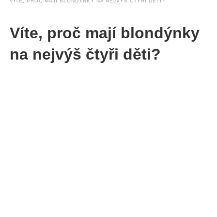
VÍTE, PROČ MAJÍ BLONDÝNKY NA NEJVÝŠ ČTYŘI DĚTI?
Víte, proč mají blondýnky
na nejvýš čtyři děti?