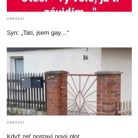
OBRÁZKY
Syn: „Tati, jsem gay…“
OBRÁZKY
Když zeť postaví nový plot