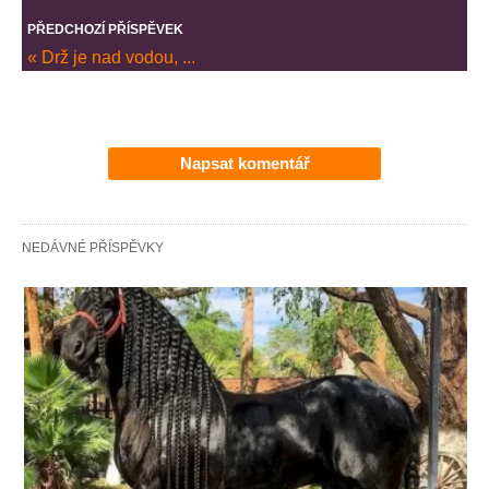
PŘEDCHOZÍ PŘÍSPĚVEK
« Drž je nad vodou, ...
Napsat komentář
NEDÁVNÉ PŘÍSPĚVKY