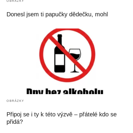
OBRÁZKY
Donesl jsem ti papučky dědečku, mohl
OBRÁZKY
Připoj se i ty k této výzvě – přátelé kdo se
přidá?