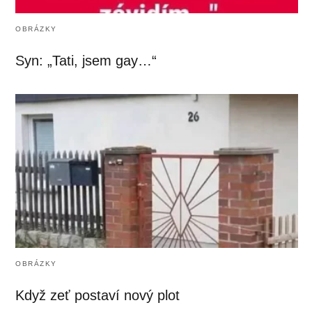
OBRÁZKY
Syn: „Tati, jsem gay…“
OBRÁZKY
Když zeť postaví nový plot