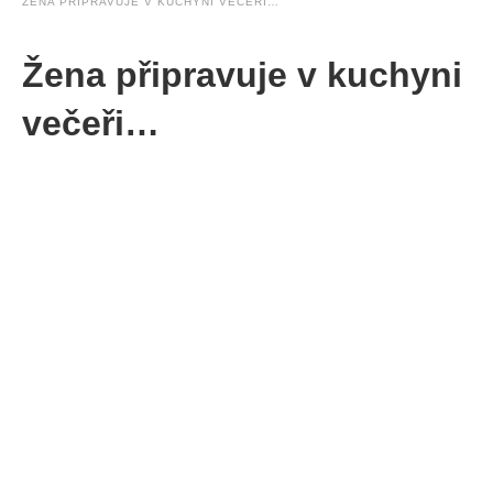
ŽENA PŘIPRAVUJE V KUCHYNI VEČEŘI…
Žena připravuje v kuchyni
večeři…