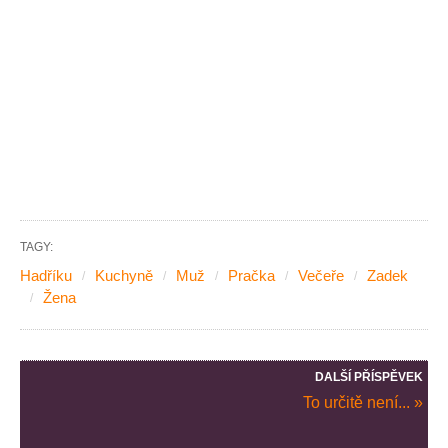
TAGY:
Hadříku
Kuchyně
Muž
Pračka
Večeře
Zadek
Žena
DALŠÍ PŘÍSPĚVEK
To určitě není... »