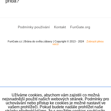
přidá?
Podmínky používání
Kontakt
FunGate.org
FunGate.cz | Brána do světa zábavy | Copyright © 2013 - 2024
Zobrazit plnou
verzi
Užíváme cookies, abychom vám zajistili co možná
nejsnadnější použití našich webových stránek. Podmínky pro
uchovávání nebo přístup ke cookies je možné nastavit ve
vašem prohlížeči. Pokud budete nadále prohlížet naše
stránky předpokládáme, že s použitím cookies souhlasíte.