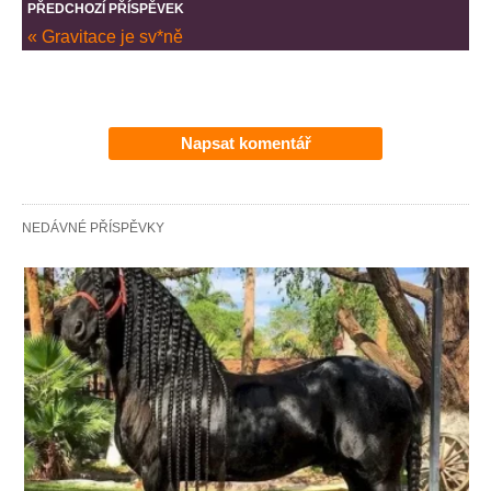
PŘEDCHOZÍ PŘÍSPĚVEK
« Gravitace je sv*ně
Napsat komentář
NEDÁVNÉ PŘÍSPĚVKY