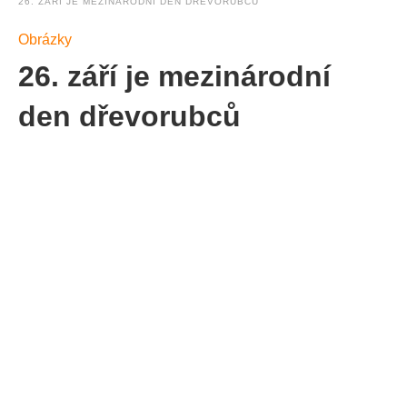
26. ZÁŘÍ JE MEZINÁRODNÍ DEN DŘEVORUBCŮ
Obrázky
26. září je mezinárodní
den dřevorubců