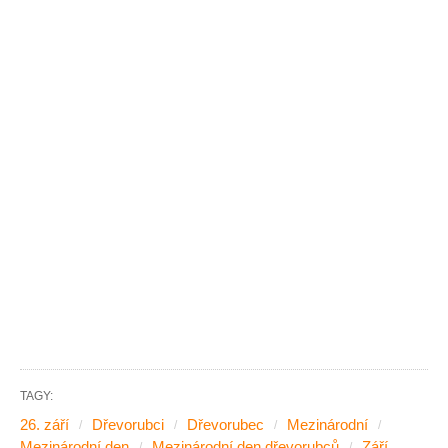
TAGY:
26. září
Dřevorubci
Dřevorubec
Mezinárodní
Mezinárodní den
Mezinárodní den dřevorubců
Září