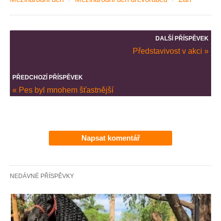
DALŠÍ PŘÍSPĚVEK
Představivost v akci »
PŘEDCHOZÍ PŘÍSPĚVEK
« Pes byl mnohem šťastnější
Napsat komentář
NEDÁVNÉ PŘÍSPĚVKY